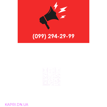
© 2024, ТОВ Телебачення «Капрі», усі права захищені.
Всі права на матеріали, що публікуються, належать
KAPRI.DN.UA
. Використання будь-якої інформації,