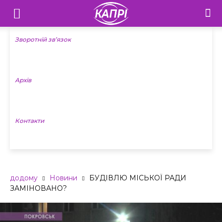
Телебачення
«Капрі»
Зворотній зв’язок
—
Архів
Новини
Донеччини
Контакти
додому
Новини
БУДІВЛЮ МІСЬКОЇ РАДИ
ЗАМІНОВАНО?