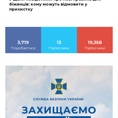
біженців: кому можуть відмовити у
прихистку
3,719
13
19,358
Подобається
Підписчики
Підписчики