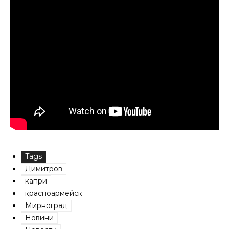
Tags
Димитров
капри
красноармейск
Мирноград
Новини