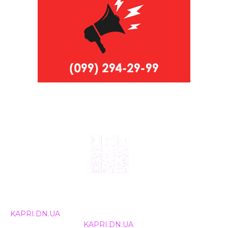
© 2024, ТОВ Телебачення «Капрі», усі права захищені.
Всі права на матеріали, що публікуються, належать
KAPRI.DN.UA
. Використання будь-якої інформації,
розміщеної на сайті
KAPRI.DN.UA
, іншими ЗМІ та