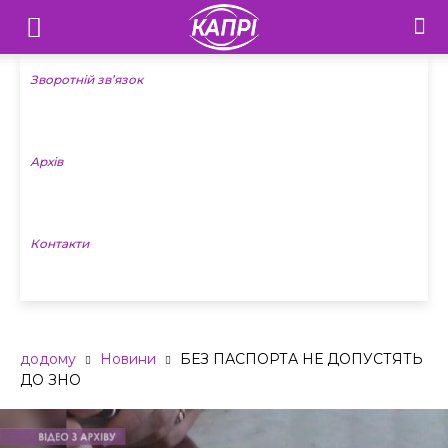
Телебачення
«Капрі»
Зворотній зв’язок
—
Архів
Новини
Донеччини
Контакти
додому
Новини
БЕЗ ПАСПОРТА НЕ ДОПУСТЯТЬ
ДО ЗНО