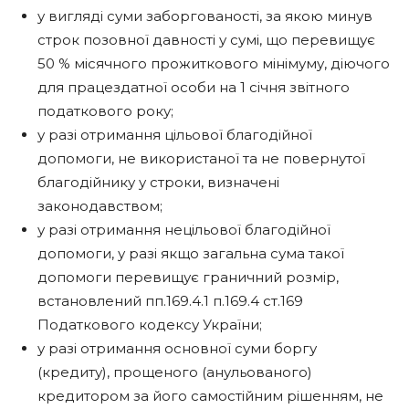
у вигляді суми заборгованості, за якою минув
строк позовної давності у сумі, що перевищує
50 % місячного прожиткового мінімуму, діючого
для працездатної особи на 1 січня звітного
податкового року;
у разі отримання цільової благодійної
допомоги, не використаної та не повернутої
благодійнику у строки, визначені
законодавством;
у разі отримання нецільової благодійної
допомоги, у разі якщо загальна сума такої
допомоги перевищує граничний розмір,
встановлений пп.169.4.1 п.169.4 ст.169
Податкового кодексу України;
у разі отримання основної суми боргу
(кредиту), прощеного (анульованого)
кредитором за його самостійним рішенням, не