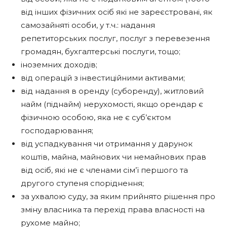
від інших фізичних осіб які не зареєстровані, як
самозайняті особи, у т.ч.: надання
репетиторських послуг, послуг з перевезення
громадян, бухгалтерські послуги, тощо;
іноземних доходів;
від операцій з інвестиційними активами;
від надання в оренду (суборенду), житловий
найм (піднайм) нерухомості, якщо орендар є
фізичною особою, яка не є суб’єктом
господарювання;
від успадкування чи отримання у дарунок
коштів, майна, майнових чи немайнових прав
від осіб, які не є членами сім’ї першого та
другого ступеня споріднення;
за ухвалою суду, за яким прийнято рішення про
зміну власника та перехід права власності на
рухоме майно;