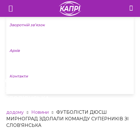
Телебачення
«Капрі»
Зворотній зв’язок
—
Архів
Новини
Донеччини
Контакти
ФУТБОЛІСТИ ДЮСШ МИРНОГРАД
ЗДОЛАЛИ КОМАНДУ СУПЕРНИКІВ ЗІ
СЛОВ’ЯНСЬКА
додому
Новини
ФУТБОЛІСТИ ДЮСШ
МИРНОГРАД ЗДОЛАЛИ КОМАНДУ СУПЕРНИКІВ ЗІ
СЛОВ'ЯНСЬКА