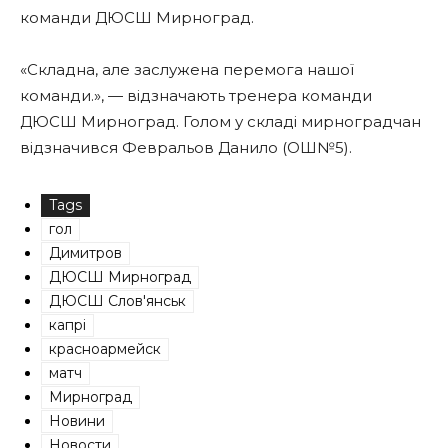
команди ДЮСШ Мирноград.
«Складна, але заслужена перемога нашої
команди.», — відзначають тренера команди
ДЮСШ Мирноград. Голом у складі мирноградчан
відзначився Февральов Данило (ОШ№5).
Tags
гол
Димитров
ДЮСШ Мирноград
ДЮСШ Слов'янськ
капрі
красноармейск
матч
Мирноград
Новини
Новости