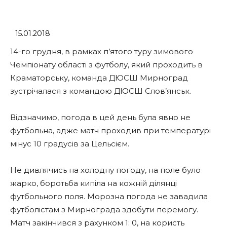
15.01.2018
14-го грудня, в рамках п’ятого туру зимового
Чемпіонату області з футболу, який проходить в
Краматорську, команда ДЮСШ Мирноград
зустрічалася з командою ДЮСШ Слов’янськ.
Відзначимо, погода в цей день була явно не
футбольна, адже матч проходив при температурі
мінус 10 градусів за Цельсієм.
Не дивлячись на холодну погоду, на поле було
жарко, боротьба кипіла на кожній ділянці
футбольного поля. Морозна погода не завадила
футболістам з Мирнограда здобути перемогу.
Матч закінчився з рахунком 1: 0, на користь