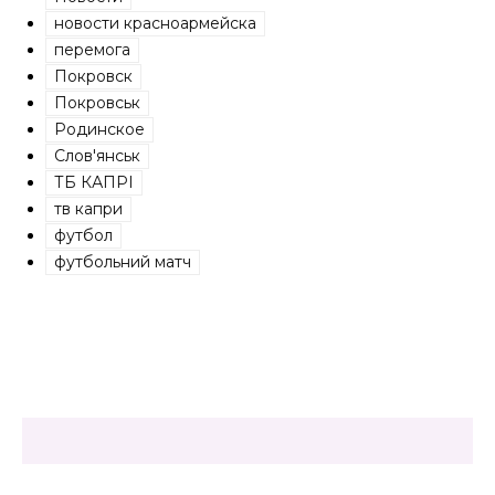
новости красноармейска
перемога
Покровск
Покровськ
Родинское
Слов'янськ
ТБ КАПРІ
тв капри
футбол
футбольний матч