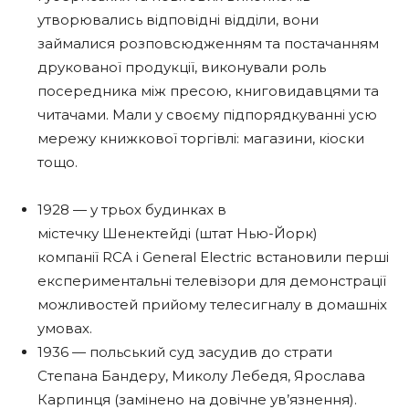
утворювались відповідні відділи, вони
займалися розповсюдженням та постачанням
друкованої продукції, виконували роль
посередника між пресою, книговидавцями та
читачами. Мали у своєму підпорядкуванні усю
мережу книжкової торгівлі: магазини, кіоски
тощо.
1928 — у трьох будинках в
містечку Шенектейді (штат Нью-Йорк)
компанії RCA і General Electric встановили перші
експериментальні телевізори для демонстрації
можливостей прийому телесигналу в домашніх
умовах.
1936 — польський суд засудив до страти
Степана Бандеру, Миколу Лебедя, Ярослава
Карпинця (замінено на довічне ув’язнення).