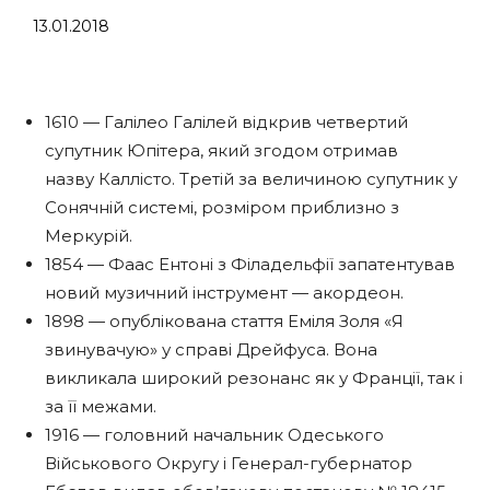
13.01.2018
1610 — Галілео Галілей відкрив четвертий
супутник Юпітера, який згодом отримав
назву Каллісто. Третій за величиною супутник у
Сонячній системі, розміром приблизно з
Меркурій.
1854 — Фаас Ентоні з Філадельфії запатентував
новий музичний інструмент — акордеон.
1898 — опублікована стаття Еміля Золя «Я
звинувачую» у справі Дрейфуса. Вона
викликала широкий резонанс як у Франції, так і
за її межами.
1916 — головний начальник Одеського
Військового Округу і Генерал-губернатор