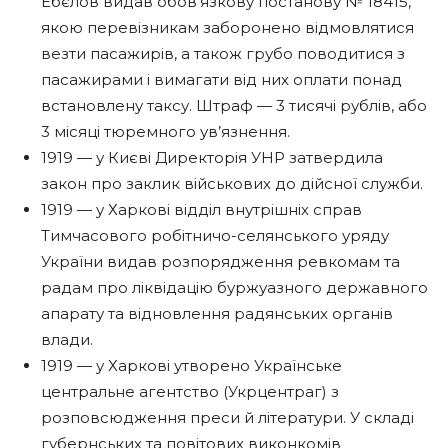
Ебєлов видав обов’язкову постанову № 18415,
якою перевізникам заборонено відмовлятися
везти пасажирів, а також грубо поводитися з
пасажирами і вимагати від них оплати понад
встановлену таксу. Штраф — 3 тисячі рублів, або
3 місяці тюремного ув’язнення.
1919 — у Києві Директорія УНР затвердила
закон про заклик військових до дійсної служби.
1919 — у Харкові відділ внутрішніх справ
Тимчасового робітничо-селянського уряду
України видав розпорядження ревкомам та
радам про ліквідацію буржуазного державного
апарату та відновлення радянських органів
влади.
1919 — у Харкові утворено Українське
центральне агентство (Укрцентраг) з
розповсюдження преси й літератури. У складі
губернських та повітових виконкомів