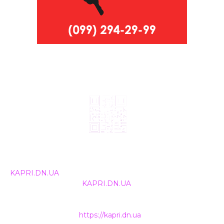
© 2024, ТОВ Телебачення «Капрі», усі права захищені.
Всі права на матеріали, що публікуються, належать
KAPRI.DN.UA
. Використання будь-якої інформації,
розміщеної на сайті
KAPRI.DN.UA
, іншими ЗМІ та
інтернет-ресурсами можливе лише за письмовою
згодою та обов'язкового розміщення прямого
гіперпосилання на
https://kapri.dn.ua
.