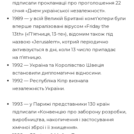
підписали прокламації про проголошення 22
січня «Днем української незалежності».
1989 — у всій Великій Британії комп’ютери були
вперше паралізовані вірусом «Friday the
13th» («П’ятниця, 13-те»), відомим також під
назвою «Jerusalem», котрий періодично
активізується в дні, коли 13 число припадає
на п’ятницю.
1992 — Україна та Королівство Швеція
встановили дипломатичні відносини.
1992 — Республіка Кіпр визнала
незалежність України.
1993 — у Парижі представники 130 країн
підписали «Конвенцію про заборону розробки,
виробництва, накопичення і застосування
хімічної зброї і її знищення».