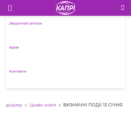
Телебачення
«Капрі»
Зворотній зв’язок
—
Архів
Новини
Донеччини
Контакти
ВИЗНАЧНІ ПОДІЇ 13 СІЧНЯ
додому
Цікаво знати
ВИЗНАЧНІ ПОДІЇ 13 СІЧНЯ