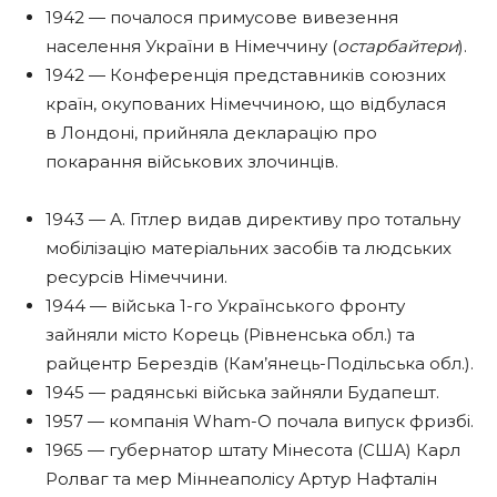
1942 — почалося примусове вивезення
населення України в Німеччину (
остарбайтери
).
1942 — Конференція представників союзних
країн, окупованих Німеччиною, що відбулася
в Лондоні, прийняла декларацію про
покарання військових злочинців.
1943 — А. Гітлер видав директиву про тотальну
мобілізацію матеріальних засобів та людських
ресурсів Німеччини.
1944 — війська 1-го Українського фронту
зайняли місто Корець (Рівненська обл.) та
райцентр Берездів (Кам’янець-Подільська обл.).
1945 — радянські війська зайняли Будапешт.
1957 — компанія Wham-O почала випуск фризбі.
1965 — губернатор штату Мінесота (США) Карл
Ролваг та мер Міннеаполісу Артур Нафталін