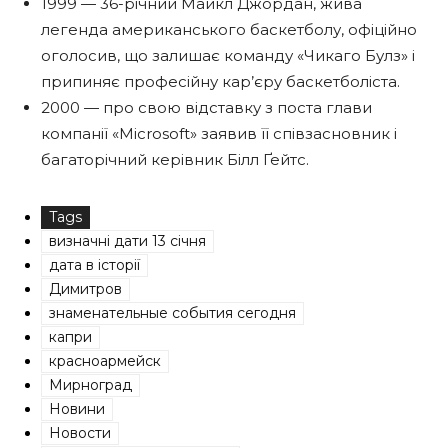
1999 — 36-річний Майкл Джордан, жива
легенда американського баскетболу, офіційно
оголосив, що залишає команду «Чикаго Булз» і
припиняє професійну кар’єру баскетболіста.
2000 — про свою відставку з поста глави
компанії «Microsoft» заявив її співзасновник і
багаторічний керівник Білл Ґейтс.
Tags
визначні дати 13 січня
дата в історії
Димитров
знаменательные события сегодня
капри
красноармейск
Мирноград
Новини
Новости