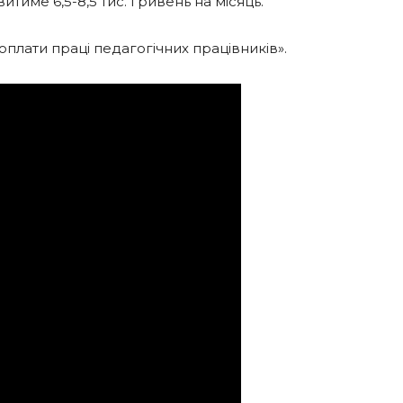
тиме 6,5-8,5 тис. гривень на місяць.
оплати праці педагогічних працівників».