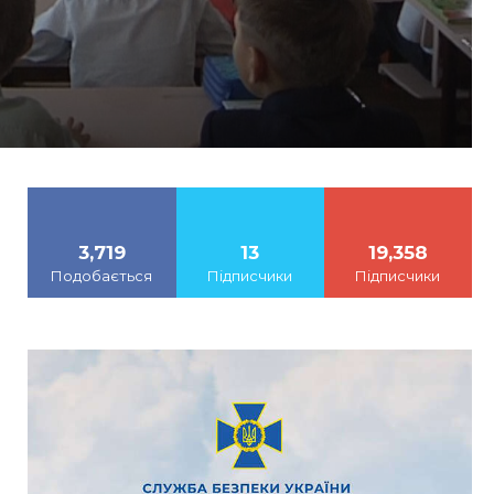
3,719
13
19,358
Подобається
Підписчики
Підписчики