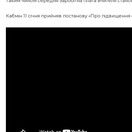
Таким чином середня заробітна плата вчителя станови
Кабмін 11 січня прийняв постанову «Про підвищення 