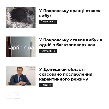
У Покровську вранці стався
вибух
Актуально
У Покровську стався вибух в
одній з багатоповерхівок
Актуально
У Донецькій області
скасовано послаблення
карантинного режиму
Новини