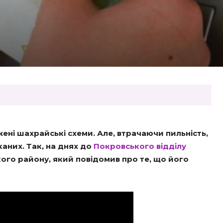
ні шахрайські схеми. Але, втрачаючи пильність,
них. Так, на днях до
Покровського відділу
го району, який повідомив про те, що його