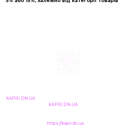
5% або 15%, залежно від категорії товарів
© 2024, ТОВ Телебачення «Капрі», усі права захищені.
Всі права на матеріали, що публікуються, належать
KAPRI.DN.UA
. Використання будь-якої інформації,
розміщеної на сайті
KAPRI.DN.UA
, іншими ЗМІ та
інтернет-ресурсами можливе лише за письмовою
згодою та обов'язкового розміщення прямого
гіперпосилання на
https://kapri.dn.ua
.