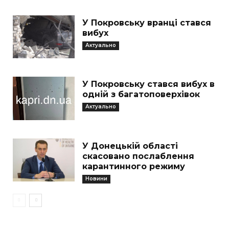
У Покровську вранці стався
вибух
Актуально
У Покровську стався вибух в
одній з багатоповерхівок
Актуально
У Донецькій області
скасовано послаблення
карантинного режиму
Новини