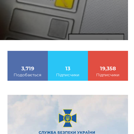
3,719
13
19,358
Подобається
Підписчики
Підписчики