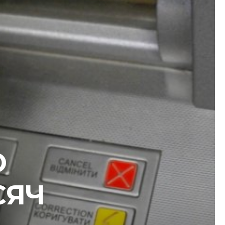
О
СЯЧ