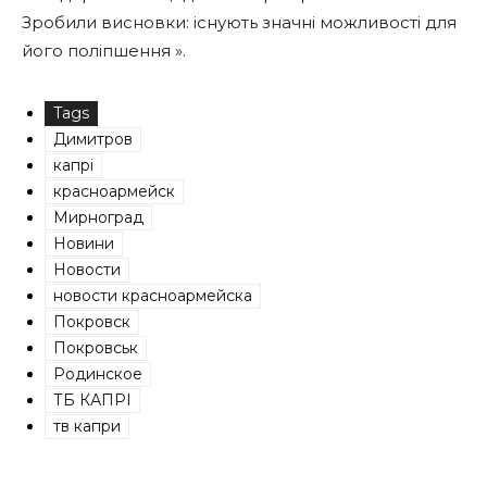
Зробили висновки: існують значні можливості для
його поліпшення ».
Tags
Димитров
капрі
красноармейск
Мирноград
Новини
Новости
новости красноармейска
Покровск
Покровськ
Родинское
ТБ КАПРІ
тв капри