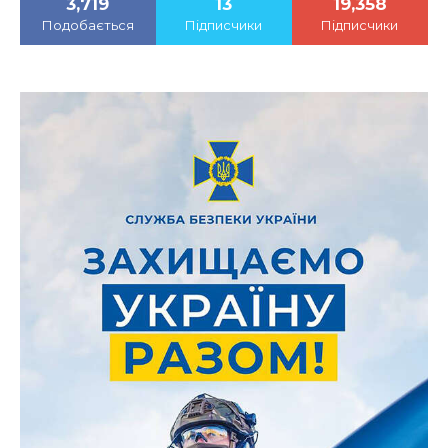
3,719
13
19,358
Подобається
Підписчики
Підписчики