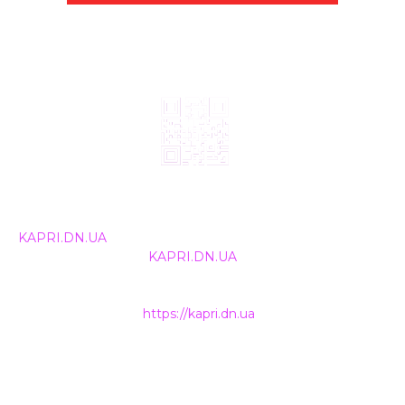
© 2024, ТОВ Телебачення «Капрі», усі права захищені.
Всі права на матеріали, що публікуються, належать
KAPRI.DN.UA
. Використання будь-якої інформації,
розміщеної на сайті
KAPRI.DN.UA
, іншими ЗМІ та
інтернет-ресурсами можливе лише за письмовою
згодою та обов'язкового розміщення прямого
гіперпосилання на
https://kapri.dn.ua
.
НАШІ КОНТАКТИ