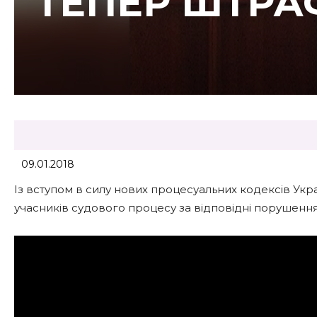
ТЕПЕР ШТРА
09.01.2018
Із вступом в силу нових процесуальних кодексів Укр
учасників судового процесу за відповідні порушенн