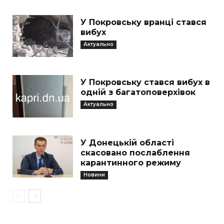
У Покровську вранці стався
вибух
Актуально
У Покровську стався вибух в
одній з багатоповерхівок
Актуально
У Донецькій області
скасовано послаблення
карантинного режиму
Новини