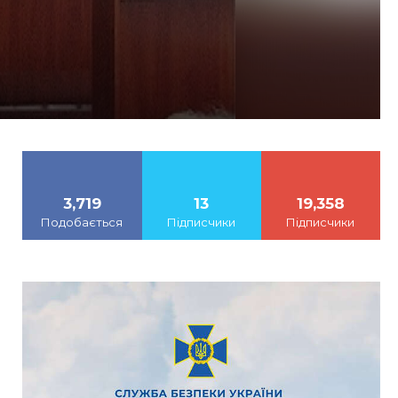
3,719
13
19,358
Подобається
Підписчики
Підписчики