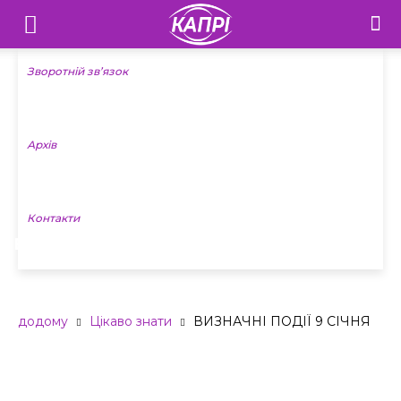
Телебачення
«Капрі»
Зворотній зв’язок
—
Архів
Новини
Донеччини
Контакти
ВИЗНАЧНІ ПОДІЇ 9 СІЧНЯ
додому
Цікаво знати
ВИЗНАЧНІ ПОДІЇ 9 СІЧНЯ