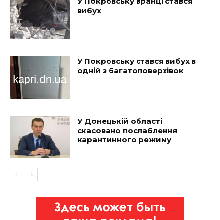
У Покровську вранці стався
вибух
У Покровську стався вибух в
одній з багатоповерхівок
У Донецькій області
скасовано послаблення
карантинного режиму