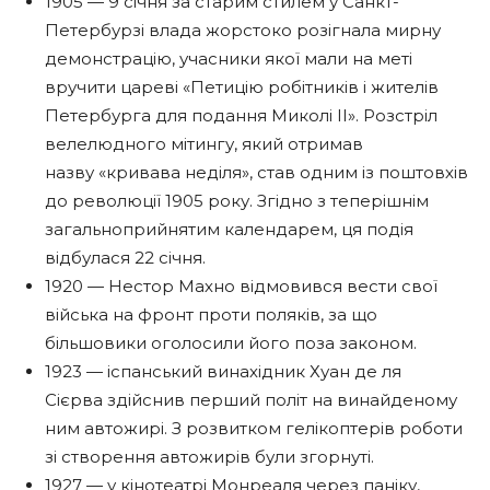
1905 — 9 січня за старим стилем у Санкт-
Петербурзі влада жорстоко розігнала мирну
демонстрацію, учасники якої мали на меті
вручити цареві «Петицію робітників і жителів
Петербурга для подання Миколі II». Розстріл
велелюдного мітингу, який отримав
назву «кривава неділя», став одним із поштовхів
до революції 1905 року. Згідно з теперішнім
загальноприйнятим календарем, ця подія
відбулася 22 січня.
1920 — Нестор Махно відмовився вести свої
війська на фронт проти поляків, за що
більшовики оголосили його поза законом.
1923 — іспанський винахідник Хуан де ля
Сієрва здійснив перший політ на винайденому
ним автожирі. З розвитком гелікоптерів роботи
зі створення автожирів були згорнуті.
1927 — у кінотеатрі Монреаля через паніку,