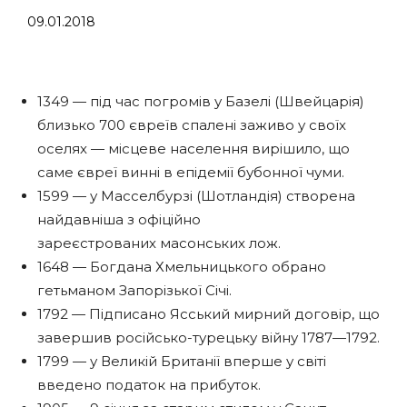
09.01.2018
1349 — під час погромів у Базелі (Швейцарія)
близько 700 євреїв спалені заживо у своїх
оселях — місцеве населення вирішило, що
саме євреї винні в епідемії бубонної чуми.
1599 — у Масселбурзі (Шотландія) створена
найдавніша з офіційно
зареєстрованих масонських лож.
1648 — Богдана Хмельницького обрано
гетьманом Запорізької Січі.
1792 — Підписано Ясський мирний договір, що
завершив російсько-турецьку війну 1787—1792.
1799 — у Великій Британії вперше у світі
введено податок на прибуток.