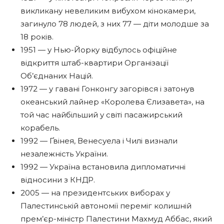
викликану невеликим вибухом кінокамери,
загинуло 78 людей, з них 77 — діти молодше за
18 років.
1951 — у Нью-Йорку відбулось офіційне
відкриття штаб-квартири Організації
Об’єднаних Націй.
1972 — у гавані Гонконгу загорівся і затонув
океанський лайнер «Королева Єлизавета», на
той час найбільший у світі пасажирський
корабель.
1992 — Ґвінея, Венесуела і Чилі визнали
незалежність України.
1992 — Україна встановила дипломатичні
відносини з КНДР.
2005 — на президентських виборах у
Палестинській автономії переміг колишній
прем’єр-міністр Палестини Махмуд Аббас, який