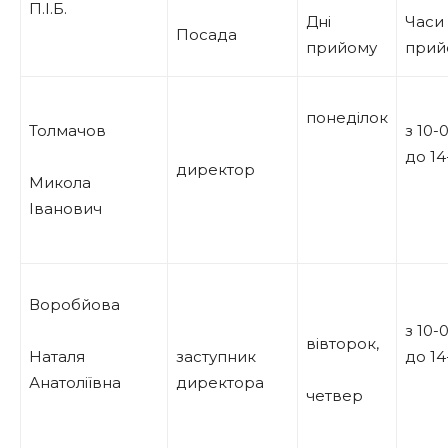
П.І.Б.
Дні
Часи
Посада
прийому
прий
понеділок
Толмачов
з 10-
до 14
директор
Микола
Іванович
Воробйова
з 10-
вівторок,
Наталя
заступник
до 14
Анатоліївна
директора
четвер