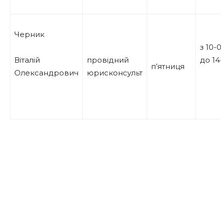
Черник
з 10-
Віталій
провідний
до 14
п’ятниця
Олександрович
юрисконсульт