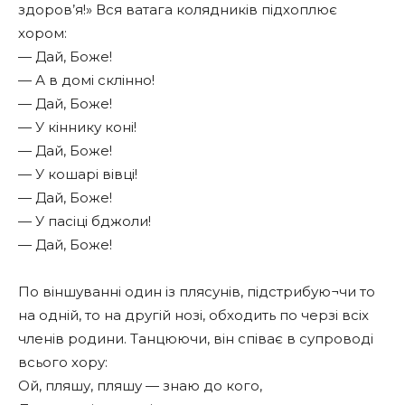
здоров’я!» Вся ватага колядників підхоплює
хором:
— Дай, Боже!
— А в домі склінно!
— Дай, Боже!
— У кіннику коні!
— Дай, Боже!
— У кошарі вівці!
— Дай, Боже!
— У пасіці бджоли!
— Дай, Боже!
По віншуванні один із плясунів, підстрибую¬чи то
на одній, то на другій нозі, обходить по черзі всіх
членів родини. Танцюючи, він співає в супроводі
всього хору:
Ой, пляшу, пляшу — знаю до кого,