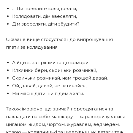
… Ци повелите колядовати,
Колядовати, дім звеселяти,
Дім звеселяти, діти збудити?
Сказане вище стосується і до випрошування
плати за колядування:
А йди ж за грішми та до комори,
Ключики бери, скриньки розмикай,
Скриньки розмикай, нам грошей давай.
Ой, давай, давай, не затинайся,
Ни маєш дати, ни підем з хати.
Також імовірно, що звичай переодягатися та
накладати на себе машкару — характеризуватися
циганом, жидом, чортом, журавлем, ведмедем,
козою — колядницькі та щедрівницькі ватаги теж