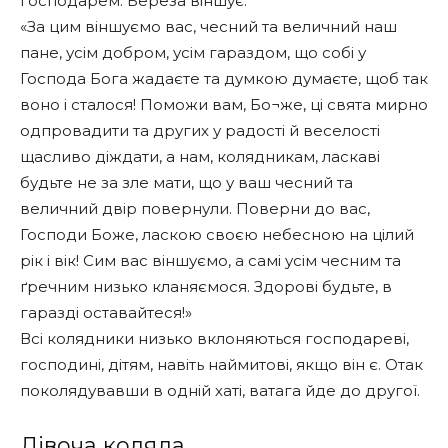
господарем. Береза віншує:
«За цим віншуємо вас, чесний та величний наш
пане, усім добром, усім гараздом, що собі у
Господа Бога жадаєте та думкою думаєте, щоб так
воно і сталося! Поможи вам, Бо¬же, ці свята мирно
одпровадити та других у радості й веселості
щасливо діждати, а нам, колядникам, ласкаві
будьте не за зле мати, що у ваш чесний та
величний двір повернули. Поверни до вас,
Господи Боже, ласкою своєю небесною на цілий
рік і вік! Сим вас віншуємо, а самі усім чесним та
ґречним низько кланяємося. Здорові будьте, в
гаразді оставайтеся!»
Всі колядники низько вклоняються господареві,
господині, дітям, навіть наймитові, якщо він є. Отак
поколядувавши в одній хаті, ватага йде до другої.
Дівоча коляда