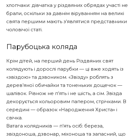
хлопчаки: дівчатка у різдвяних обрядах участі не
брали, оскільки за давнім віруванням на великі
свята першими мають з’являтися представники
чоловічої статі.
Парубоцька коляда
Крім дітей, на перший день Різдвяних свят
колядують і дорослі парубки — ці вже ходять із
«звіздою» та дзвоником. «Звізду» роблять з
дерев’яної обичайки та тоненьких дощечок —
шалівок. Рівнож не п’ять і не шість, а сім. Звізда
декорується кольоровим папером, стрічками. В
середині — образок «Народження Христа» і
свічка.
Ватага колядників — п’ять осіб: береза,
звіздоноша, дзвонар, міхоноша та запасний, що