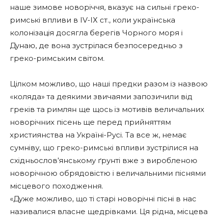
наше зимове новоріччя, вказує на сильні греко-
римські впливи в ІV-ІХ ст., коли українська
колонізація досягла берегів Чорного моря і
Дунаю, де вона зустрілася безпосередньо з
греко-римським світом.
Цілком можливо, що наші предки разом із назвою
«коляда» та деякими звичаями запозичили від
греків та римлян ще щось із мотивів величальних
новорічних пісень ще перед прийняттям
християнства на Україні-Русі. Та все ж, немає
сумніву, що греко-римські впливи зустрілися на
східньослов’янському ґрунті вже з виробленою
новорічною обрядовістю і величальними піснями
місцевого походження.
«Дуже можливо, що ті старі новорічні пісні в нас
називалися власне щедрівками. Ця рідна, місцева