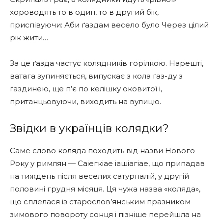
хороводять то в один, то в другий бік,
приспівуючи: Аби ґаздам весело було Через цілий
рік жити…
За це ґазда частує колядників горілкою. Нарешті,
ватага зупиняється, випускає з кола ґаз-ду з
ґаздинею, ще п’є по келішку оковитої і,
пританцьовуючи, виходить на вулицю.
Звідки в українців колядки?
Саме слово коляда походить від назви Нового
Року у римлян — Саіегкіае іашіагіае, що припадав
на тиждень після веселих сатурналій, у другій
половині грудня місяця. Ця чужа назва «коляда»,
що сплелася із старослов’янським празником
зимового повороту сонця і пізніше перейшла на