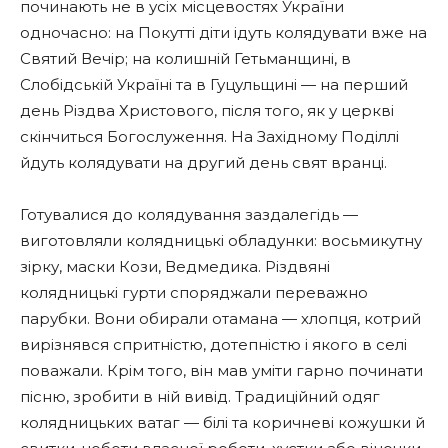
починають не в усіх місцевостях України
одночасно: на Покутті діти ідуть колядувати вже на
Святий Вечір; на колишній Гетьманщині, в
Слобідській Україні та в Гуцульщині — на перший
день Різдва Христового, після того, як у церкві
скінчиться Богослуження. На Західному Поділлі
йдуть колядувати на другий день свят вранці.
Готувалися до колядування заздалегідь —
виготовляли колядницькі обладунки: восьмикутну
зірку, маски Кози, Ведмедика. Різдвяні
колядницькі гурти споряджали переважно
парубки. Вони обирали отамана — хлопця, котрий
вирізнявся спритністю, дотепністю і якого в селі
поважали. Крім того, він мав уміти гарно починати
пісню, зробити в ній вивід. Традиційний одяг
колядницьких ватаг — білі та коричневі кожушки й