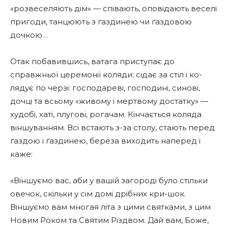
«розвеселяють дім» — співають, оповідають веселі
пригоди, танцюють з ґаздинею чи ґаздовою
дочкою…
Отак побавившись, ватага приступає до
справжньої церемонії коляди: сідає за стіл і ко-
лядує по черзі: господареві, господині, синові,
дочці та всьому «живому і мертвому достатку» —
худобі, хаті, плугові, рогачам. Кінчається коляда
віншуванням. Всі встають з-за столу, стають перед
ґаздою і ґаздинею, береза виходить наперед і
каже:
«Віншуємо вас, аби у вашій загороді було стільки
овечок, скільки у сім домі дрібних кри-шок.
Віншуємо вам многая літа з цими святками, з цим
Новим Роком та Святим Різдвом. Дай вам, Боже,