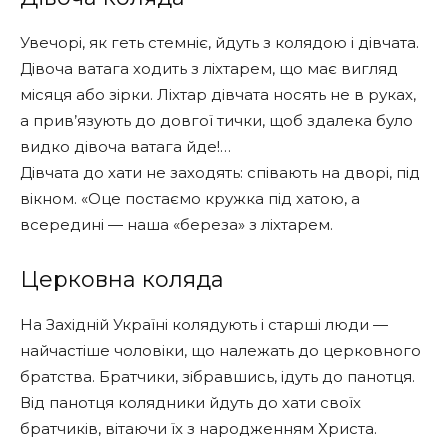
Увечорі, як геть стемніє, йдуть з колядою і дівчата.
Дівоча ватага ходить з ліхтарем, що має вигляд
місяця або зірки. Ліхтар дівчата носять не в руках,
а прив’язують до довгої тички, щоб здалека було
видко дівоча ватага йде!…
Дівчата до хати не заходять: співають на дворі, під
вікном. «Оце постаємо кружка під хатою, а
всередині — наша «береза» з ліхтарем.
Церковна коляда
На Західній Україні колядують і старші люди —
найчастіше чоловіки, що належать до церковного
братства. Братчики, зібравшись, ідуть до панотця.
Від панотця колядники йдуть до хати своїх
братчиків, вітаючи їх з народженням Христа.