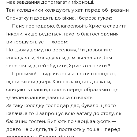
має завдання допомагати міхоноші.
Такі колядники колядують у хаті перед об¬разами.
Спочатку підходять до вікна, і береза гукає:
— Пане господарю, благословіть Христа славити!
Інколи, як де ведеться, такого благословення
випрошують усі — хором:
По цьому дому, по веселому, Чи дозволите
колядувати, Колядувати, дім звеселяти, Дім
звеселяти, дітей збудити, Христа славити?!
— Просимо! — відзивається з хати господар,
відчиняючи двері. Хлопці заходять до хати,
скидають шапки, стають перед образами і під
«дзеленькання» дзвоника співають.
За таку колядку господар дає, бувало, цілого
калача, а то й запрошує всю ватагу до столу, як
бажаних гостей. Вип’ють по чарці, закусять —
довго не сидять, та й постають у пошані перед