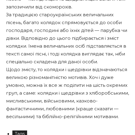
запозичили від скоморохів.
За традицією староукраїнських величальних
пісень, багато колядок спрямовується до особи
господаря, господині або їхніх дітей — парубка чи
дівки. Відповідно до цього підбирається і зміст
колядки. Імена величальних осіб підставляється в
тексті самої пісні, і тоді колядка виглядає так, ніби
спеціально складена для даної особи.
Щодо змісту, то колядки і щедрівки відзначаються
великою різноманітністю мотивів. Хоч і дуже
умовно, можна їх все ж поділити на шість окремих
груп, а саме: колядки і щедрівки з хліборобськими,
мисливськими, військовими, казково-
фантастичними, любовними (краще сказати —
весільними) та біблійно-релігійними мотивами.
Tags