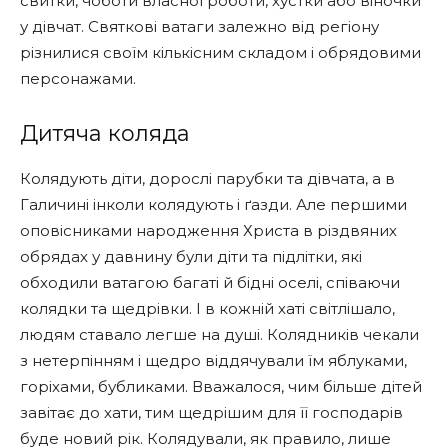
свитки, чоботи власної роботи, хустки або віночки
у дівчат. Святкові ватаги залежно від регіону
різнилися своїм кількісним складом і обрядовими
персонажами.
Дитяча коляда
Колядують діти, дорослі парубки та дівчата, а в
Галичині інколи колядують і ґазди. Але першими
оповісниками народження Христа в різдвяних
обрядах у давнину були діти та підлітки, які
обходили ватагою багаті й бідні оселі, співаючи
колядки та щедрівки. І в кожній хаті світлішало,
людям ставало легше на душі. Колядників чекали
з нетерпінням і щедро віддячували їм яблуками,
горіхами, бубликами. Вважалося, чим більше дітей
завітає до хати, тим щедрішим для її господарів
буде новий рік. Колядували, як правило, лише