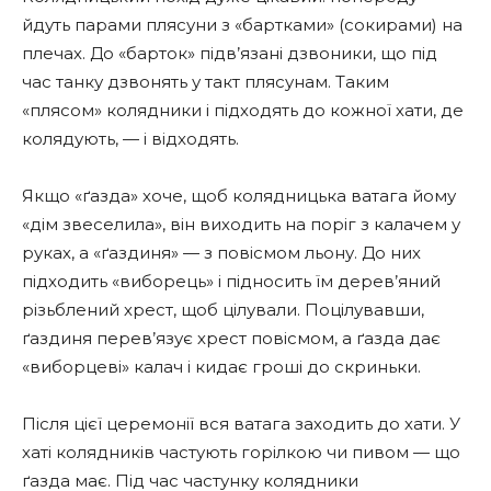
йдуть парами плясуни з «бартками» (сокирами) на
плечах. До «барток» підв’язані дзвоники, що під
час танку дзвонять у такт плясунам. Таким
«плясом» колядники і підходять до кожної хати, де
колядують, — і відходять.
Якщо «ґазда» хоче, щоб колядницька ватага йому
«дім звеселила», він виходить на поріг з калачем у
руках, а «ґаздиня» — з повісмом льону. До них
підходить «виборець» і підносить їм дерев’яний
різьблений хрест, щоб цілували. Поцілувавши,
ґаздиня перев’язує хрест повісмом, а ґазда дає
«виборцеві» калач і кидає гроші до скриньки.
Після цієї церемонії вся ватага заходить до хати. У
хаті колядників частують горілкою чи пивом — що
ґазда має. Під час частунку колядники