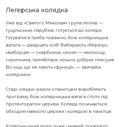
Легерська колядка
Уже від «Святого Миколая» група леґінів —
гуцульських парубків, готується до коляди.
Готуватися треба поважно, бож колядницька
ватага — двадцять осіб! Вибирають «березу»,
«виборця» — скарбника, «коня» — міхоношу,
скрипника, трембітаря, кількох добрих плясунів.
Всі інші, що не мають «функції», — звичайні
колядники.
Старі «ґазди» разом з панотцем виробляють
програму, бож колядницька ватага стоїть під
протекторатом церкви. Коляда починається
обходом навколо церкви і колядою в панотця.
Колядницький похід дуже цікавий: попереду