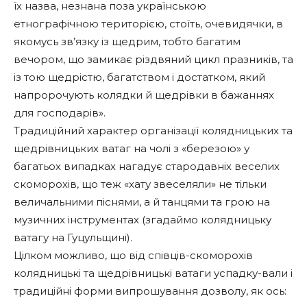
їх назва, незнана поза українською
етнографічною територією, стоїть, очевидячки, в
якомусь зв’язку із щедрим, тобто багатим
вечором, що замикає різдвяний цикл празників, та
із тою щедрістю, багатством і достатком, який
напророчують колядки й щедрівки в бажаннях
для господарів».
Традиційний характер організації колядницьких та
щедрівницьких ватаг на чолі з «березою» у
багатьох випадках нагадує стародавніх веселих
скоморохів, що теж «хату звеселяли» не тільки
величальними піснями, а й танцями та грою на
музичних інструментах (згадаймо колядницьку
ватагу на Гуцульщині).
Цілком можливо, що від співців-скоморохів
колядницькі та щедрівницькі ватаги успадку-вали і
традиційні форми випрошування дозволу, як ось: