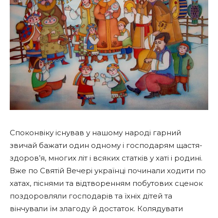
Споконвіку існував у нашому народі гарний
звичай бажати один одному і господарям щастя-
здоров’я, многих літ і всяких статків у хаті і родині.
Вже по Святій Вечері українці починали ходити по
хатах, піснями та відтворенням побутових сценок
поздоровляли господарів та їхніх дітей та
вінчували їм злагоду й достаток. Колядувати