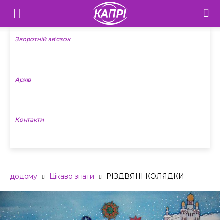
Телебачення
«Капрі»
Зворотній зв’язок
—
Архів
Новини
Донеччини
Контакти
додому
Цікаво знати
РІЗДВЯНІ КОЛЯДКИ