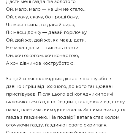
Дасть мені ґазда пів золотого.
Ой, мало, мало — на цім не стало…
Ой, скачу, скачу, бо гроші бачу,
Як маєш сина, то давай сира,
Як маєш дочку — давай горілочку.
Ой, дай же, дай же, як маєш дати,
Не маєш дати — вигонь із хати:
Ой, хоч ожогом, хоч кочергою,
А хоч дівчинов коструботою..
За цей «пляс» колядник дістає в шапку або в
дзвінок гріш від кожного, до кого танцював і
приспівував. Після цього всі колядники тричі
вклоняються ґазді та ґаздині і, танцюючи від столу
назад плечима, виходять із хати. За ними виходять
ґазда з ґаздинею. На подвір’ї ватага стає колом,
оточуючи ґазду, ґаздиню і свого скрипаля.
Скрипаль грає, а колядники йдуть «рівної» —