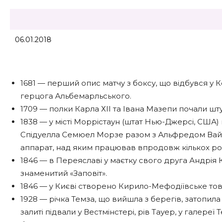
06.01.2018
1681 — перший опис матчу з боксу, що відбувся у 
герцога Альбемарльського.
1709 — полки Карла ХІІ та Івана Мазепи почали ш
1838 — у місті Моррістаун (штат Нью-Джерсі, США
Спідуелла Семюел Морзе разом з Альфредом Вай
аппарат, над яким працював впродовж кількох рок
1846 — в Переяславі у маєтку свого друга Андрія
знаменитий «Заповіт».
1846 — у Києві створено Кирило-Мефодіївське то
1928 — річка Темза, що вийшла з берегів, затопила
залиті підвали у Вестмінстері, рів Тауер, у галер