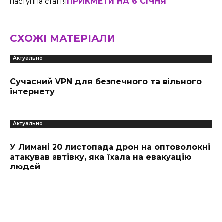
ПРИКМЕТИ НА 6 СІЧНЯ
наступна стаття
СХОЖІ МАТЕРІАЛИ
Актуально
Сучасний VPN для безпечного та вільного
інтернету
Актуально
У Лимані 20 листопада дрон на оптоволокні
атакував автівку, яка їхала на евакуацію
людей