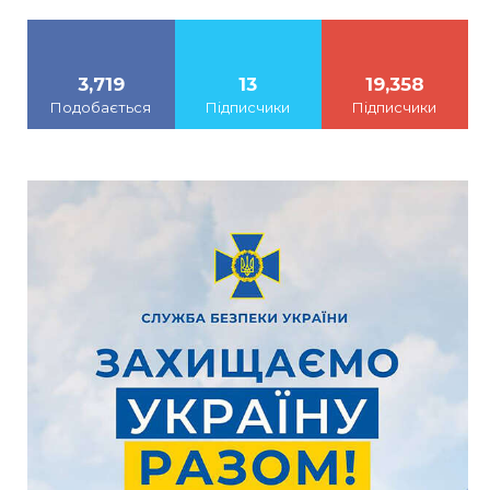
3,719
13
19,358
Подобається
Підписчики
Підписчики