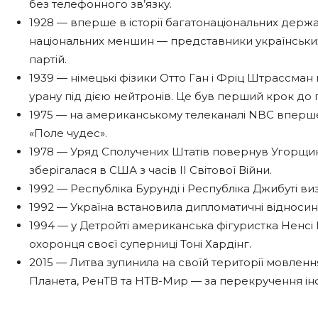
без телефонного зв’язку.
1928 — вперше в історії багатонаціональних дер
національних меншин — представники українських,
партій.
1939 — німецькі фізики Отто Ган і Фріц Штрассман
урану під дією нейтронів. Це був перший крок до
1975 — на американському телеканалі NBC вперше 
«Поле чудес».
1978 — Уряд Сполучених Штатів повернув Угорщині 
зберігалася в США з часів ІІ Світової Війни.
1992 — Республіка Бурунді і Республіка Джибуті ви
1992 — Україна встановила дипломатичні відноси
1994 — у Детройті американська фігуристка Ненсі 
охоронця своєї суперниці Тоні Хардінг.
2015 — Литва зупинила на своїй території мовлен
Планета, РенТВ та НТВ-Мир — за перекручення інфо