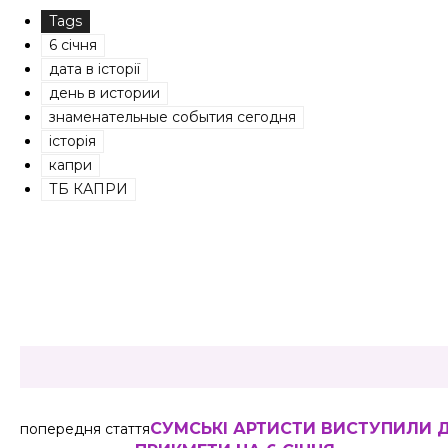
Tags
6 січня
дата в історії
день в истории
знаменательные события сегодня
історія
капри
ТБ КАПРИ
Share
СУМСЬКІ АРТИСТИ ВИСТУПИЛИ 
попередня стаття