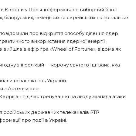
жав Європи у Польщі сформовано виборчий блок
 білоруських, німецьких та єврейських національних
 повідомили про відкриття способу ділення ядер
 практичного використання ядерної енергії.
вийшла в ефір гра «Wheel of Fortune», відома як
одну з її реліквій — корону святого Іштвана, яка
знали незалежність України.
ни з Аргентиною.
Керріган під час тренування на льоду зазнала атаки
ня російських державних телеканалів РТР
рмації про події в Україні.