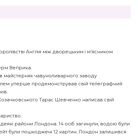
Королівстві Англія між дворецьким і м’ясником
турм Веприка.
) в майстернях чавуноливарного заводу
лем уперше продемонстрував свій телеграфний
ів.
 Козачковського Тарас Шевченко написав свій
вариство.
 деякі райони Лондона. 14 осіб загинули, водою були
еї Тейт були пошкоджені 12 картин. Лондон залишився