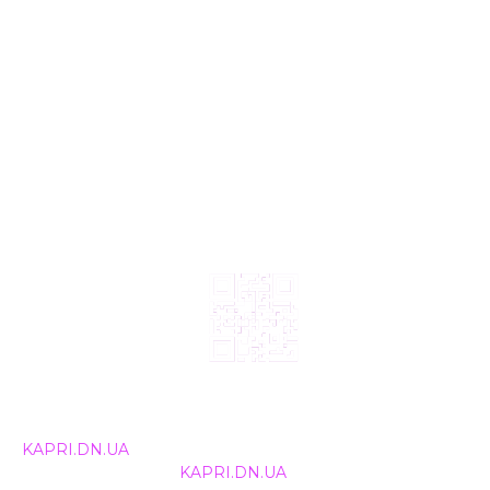
© 2024, ТОВ Телебачення «Капрі», усі права захищені.
Всі права на матеріали, що публікуються, належать
KAPRI.DN.UA
. Використання будь-якої інформації,
розміщеної на сайті
KAPRI.DN.UA
, іншими ЗМІ та