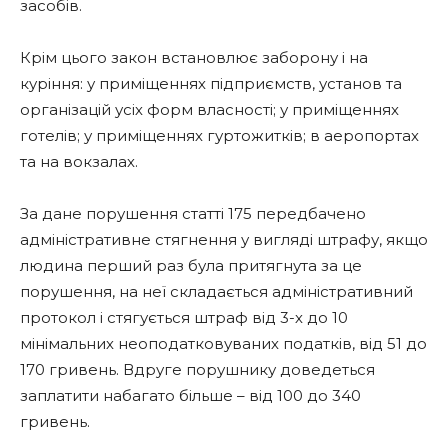
засобів.
Крім цього закон встановлює заборону і на
куріння: у приміщеннях підприємств, установ та
організацій усіх форм власності; у приміщеннях
готелів; у приміщеннях гуртожитків; в аеропортах
та на вокзалах.
За дане порушення статті 175 передбачено
адміністративне стягнення у вигляді штрафу, якщо
людина перший раз була притягнута за це
порушення, на неї складається адміністративний
протокол і стягується штраф від 3-х до 10
мінімальних неоподатковуваних податків, від 51 до
170 гривень. Вдруге порушнику доведеться
заплатити набагато більше – від 100 до 340
гривень.