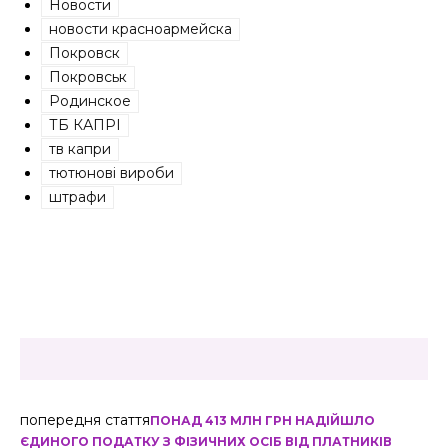
Новости
новости красноармейска
Покровск
Покровськ
Родинское
ТБ КАПРІ
тв капри
тютюнові вироби
штрафи
попередня стаття
ПОНАД 413 МЛН ГРН НАДІЙШЛО
ЄДИНОГО ПОДАТКУ З ФІЗИЧНИХ ОСІБ ВІД ПЛАТНИКІВ