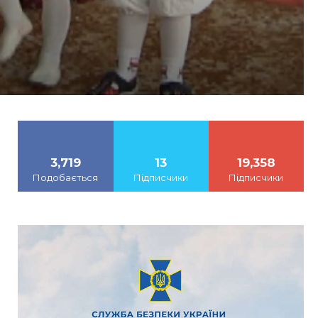
3,719
13
19,358
Подобається
Підписчики
Підписчики