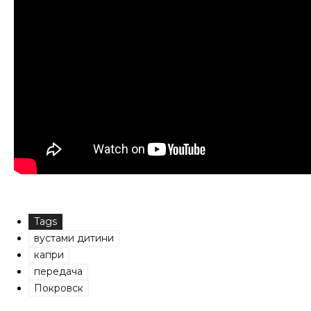
Tags
вустами дитини
капри
передача
Покровск