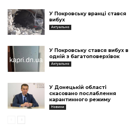
У Покровську вранці стався
вибух
Актуально
У Покровську стався вибух в
одній з багатоповерхівок
Актуально
У Донецькій області
скасовано послаблення
карантинного режиму
Новини