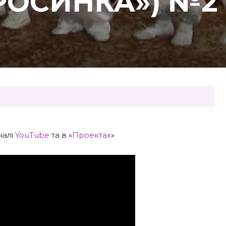
РОСИНКА») №2
налі
YouTube
та в «
Проектах
»