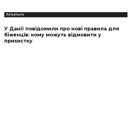
Актуально
У Данії повідомили про нові правила для
біженців: кому можуть відмовити у
прихистку