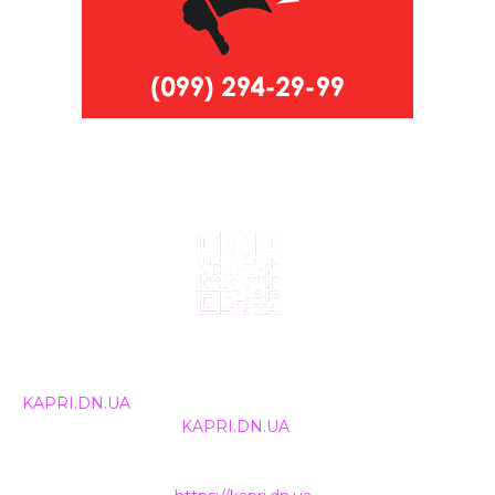
© 2024, ТОВ Телебачення «Капрі», усі права захищені.
Всі права на матеріали, що публікуються, належать
KAPRI.DN.UA
. Використання будь-якої інформації,
розміщеної на сайті
KAPRI.DN.UA
, іншими ЗМІ та
інтернет-ресурсами можливе лише за письмовою
згодою та обов'язкового розміщення прямого