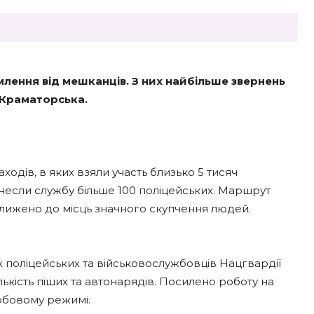
млення від мешканців. З них найбільше звернень
 Краматорська.
аходів, в яких взяли участь близько 5 тисяч
несли службу більше 100 поліцейських. Маршрут
лижено до місць значного скупчення людей.
поліцейських та військовослужбовців Нацгвардії
лькість піших та автонарядів. Посилено роботу на
добовому режимі.