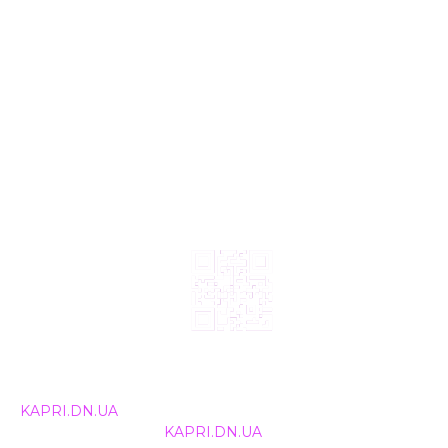
© 2024, ТОВ Телебачення «Капрі», усі права захищені.
Всі права на матеріали, що публікуються, належать
KAPRI.DN.UA
. Використання будь-якої інформації,
розміщеної на сайті
KAPRI.DN.UA
, іншими ЗМІ та