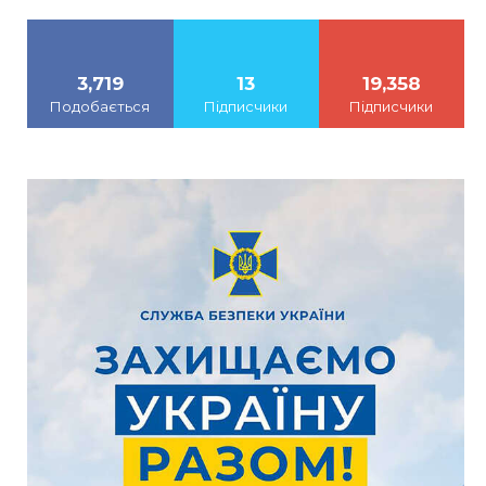
3,719
13
19,358
Подобається
Підписчики
Підписчики