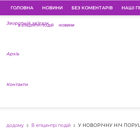
ГОЛОВНА
НОВИНИ
БЕЗ КОМЕНТАРІВ
НАШІ П
Зворотній зв’язок
В ЕПІЦЕНТРІ ПОДІЙ
НОВИНИ
У НОВОРІЧН
Архів
ПУБЛІЧНОЇ Б
Контакти
ДОПУЩЕНО
додому
В епіцентрі подій
У НОВОРІЧНУ НІЧ ПОРУ