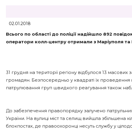
02.01.2018
Всього по області до поліції надійшло 892 повідо
оператори колл-центру отримали з Маріуполя та
31 грудня на території регіону відбулося 13 масових з
громадян. Безпосередньо у квадраті їх проведення 
патрулювання груп швидкого реагування також наб
До забезпечення правопорядку залучено патрульних 
України. На вулиці міст та селищ вийшла збільшена кі
блокпостах, де правоохоронці несуть службу у ціло