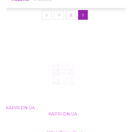
1
2
3
© 2024, ТОВ Телебачення «Капрі», усі права захищені.
Всі права на матеріали, що публікуються, належать
KAPRI.DN.UA
. Використання будь-якої інформації,
розміщеної на сайті
KAPRI.DN.UA
, іншими ЗМІ та
інтернет-ресурсами можливе лише за письмовою
згодою та обов'язкового розміщення прямого