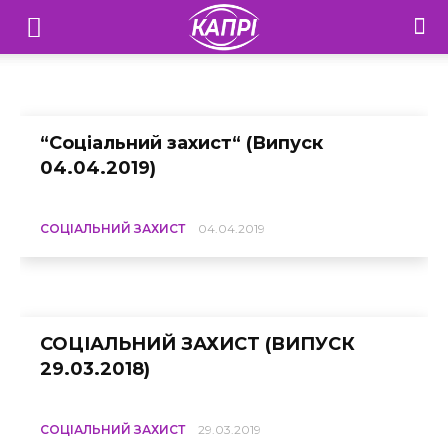
Соціальний захист
Телебачення
«Капрі»
додому
Соціальні проекти
Соціальний захист
—
“Соціальний захист“ (Випуск
04.04.2019)
Новини
Донеччини
СОЦІАЛЬНИЙ ЗАХИСТ
04.04.2019
СОЦІАЛЬНИЙ ЗАХИСТ (ВИПУСК
29.03.2018)
СОЦІАЛЬНИЙ ЗАХИСТ
29.03.2019