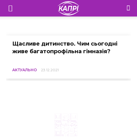
Щасливе дитинство
Телебачення
«Капрі»
додому
Щасливе дитинство
—
Щасливе дитинство. Чим сьогодні
живе багатопрофільна гімназія?
Новини
Донеччини
АКТУАЛЬНО
23.12.2021