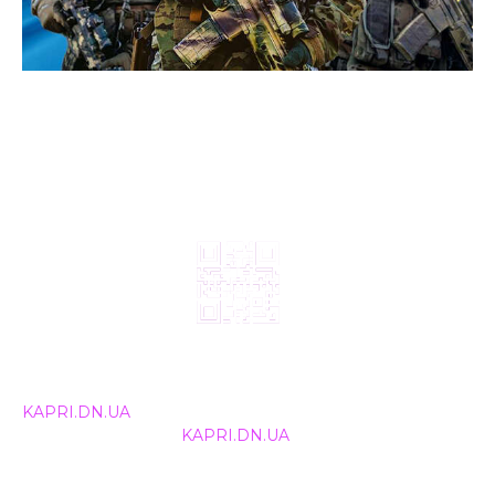
© 2024, ТОВ Телебачення «Капрі», усі права захищені.
Всі права на матеріали, що публікуються, належать
KAPRI.DN.UA
. Використання будь-якої інформації,
розміщеної на сайті
KAPRI.DN.UA
, іншими ЗМІ та
інтернет-ресурсами можливе лише за письмовою
згодою та обов'язкового розміщення прямого