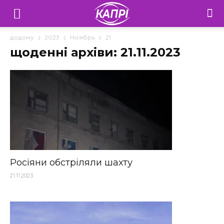
Телебачення
«Капрі»
додому
2023
Ноябрь
21
щоденні архіви: 21.11.2023
—
Новини
Донеччини
Росіяни обстріляли шахту
21.11.2023