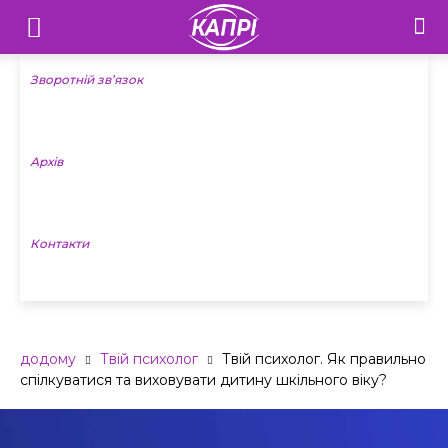
Телебачення
«Капрі»
Зворотній зв’язок
—
Архів
Новини
Донеччини
Контакти
додому
Твій психолог
Твій психолог. Як правильно
спілкуватися та виховувати дитину шкільного віку?