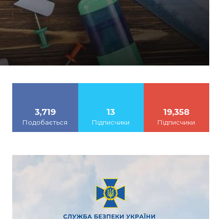
3,719
13
19,358
Подобається
Підписчики
Підписчики