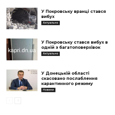
У Покровську вранці стався
вибух
Актуально
У Покровську стався вибух в
одній з багатоповерхівок
Актуально
У Донецькій області
скасовано послаблення
карантинного режиму
Новини