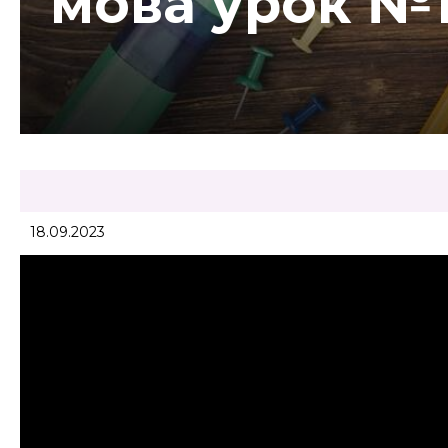
мова урок №
18.09.2023