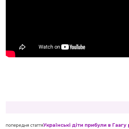
Share
Українські діти прибули в Гаагу
попередня стаття