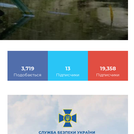
3,719
13
19,358
Подобається
Підписчики
Підписчики