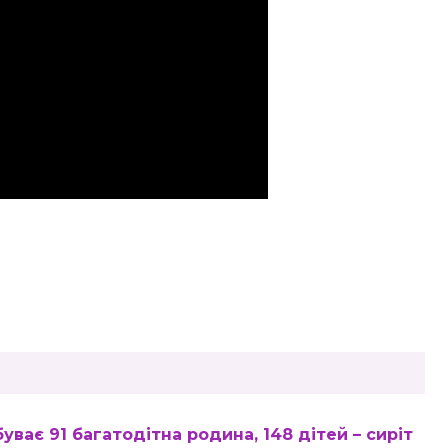
ває 91 багатодітна родина, 148 дітей – сиріт