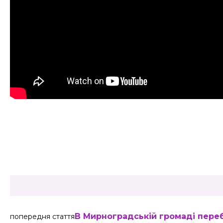
Share
В Мирноградській громаді перебу
попередня стаття