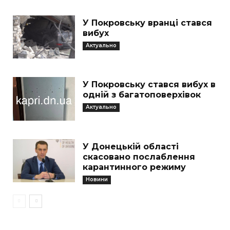
У Покровську вранці стався
вибух
Актуально
У Покровську стався вибух в
одній з багатоповерхівок
Актуально
У Донецькій області
скасовано послаблення
карантинного режиму
Новини