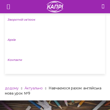
Телебачення
«Капрі»
Зворотній зв’язок
—
Архів
Новини
Донеччини
Контакти
додому
Актуально
Навчаємося разом: англійська
мова урок №9