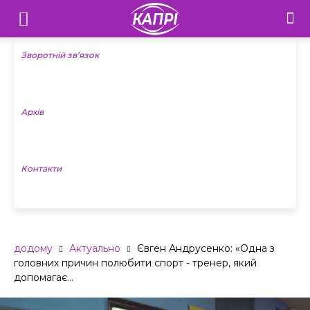
Телебачення
«Капрі»
Зворотній зв’язок
—
Архів
Новини
Донеччини
Контакти
додому
Актуально
Євген Андрусенко: «Одна з
головних причин полюбити спорт - тренер, який
допомагає...