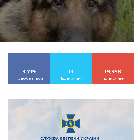
3,719
13
19,358
Подобається
Підписчики
Підписчики