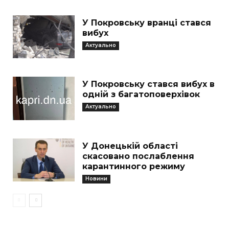
У Покровську вранці стався
вибух
Актуально
У Покровську стався вибух в
одній з багатоповерхівок
Актуально
У Донецькій області
скасовано послаблення
карантинного режиму
Новини