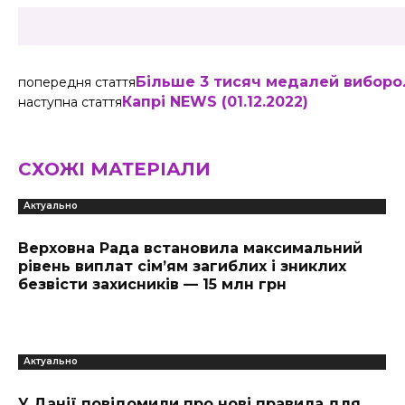
Більше 3 тисяч медалей виборол
попередня стаття
Капрі NEWS (01.12.2022)
наступна стаття
СХОЖІ МАТЕРІАЛИ
Актуально
Верховна Рада встановила максимальний
рівень виплат сім’ям загиблих і зниклих
безвісти захисників — 15 млн грн
Актуально
У Данії повідомили про нові правила для