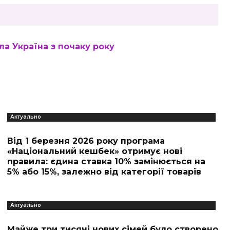
а Україна з почаку року
Актуально
Від 1 березня 2026 року програма
«Національний кешбек» отримує нові
правила: єдина ставка 10% замінюється на
5% або 15%, залежно від категорії товарів
Актуально
Майже три тисячі нових сімей було створено