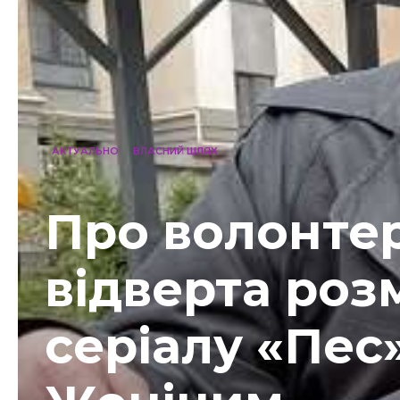
АКТУАЛЬНО
ВЛАСНИЙ ШЛЯХ
Про волонтер
відверта роз
серіалу «Пе