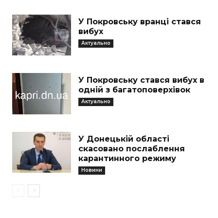
У Покровську вранці стався
вибух
Актуально
У Покровську стався вибух в
одній з багатоповерхівок
Актуально
У Донецькій області
скасовано послаблення
карантинного режиму
Новини