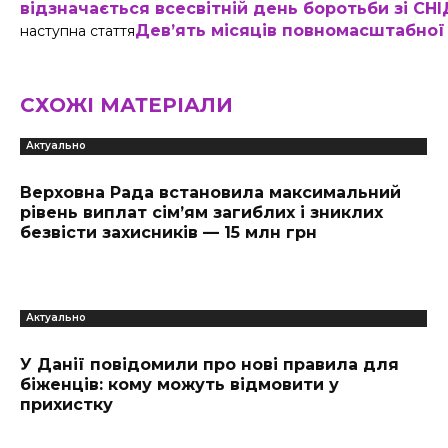
відзначається всесвітній день боротьби зі СН
Дев’ять місяців повномасштабної в
наступна стаття
СХОЖІ МАТЕРІАЛИ
Актуально
Верховна Рада встановила максимальний
рівень виплат сім’ям загиблих і зниклих
безвісти захисників — 15 млн грн
Актуально
У Данії повідомили про нові правила для
біженців: кому можуть відмовити у
прихистку