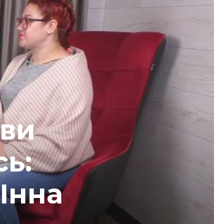
 ви
сь:
 Інна