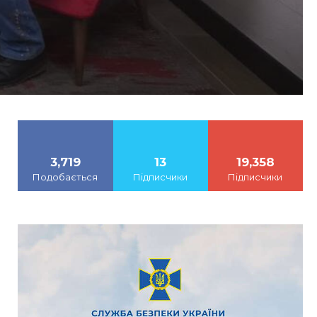
3,719
13
19,358
Подобається
Підписчики
Підписчики