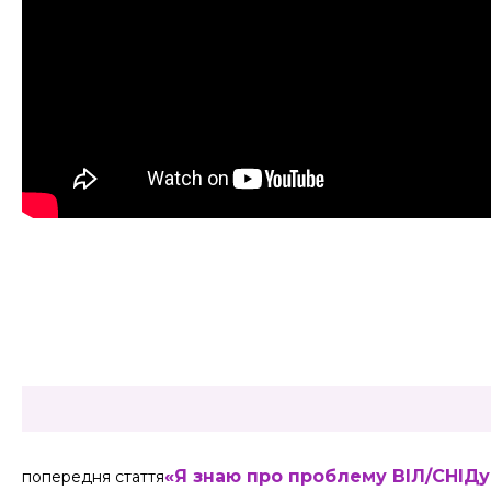
Share
«Я знаю про проблему ВІЛ/СНІДу 
попередня стаття