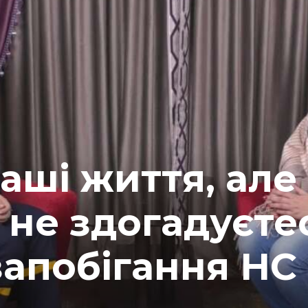
аші життя, але
 не здогадуєте
запобігання НС