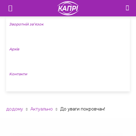
Телебачення
«Капрі»
Зворотній зв’язок
—
Архів
Новини
Донеччини
Контакти
додому
Актуально
До уваги покровчан!