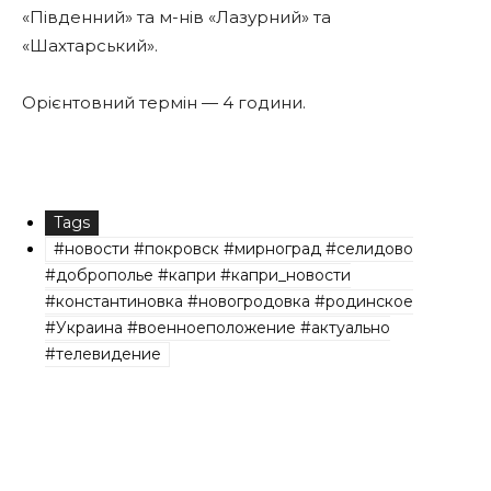
«Південний» та м-нів «Лазурний» та
«Шахтарський».
Орієнтовний термін — 4 години.
Tags
#новости #покровск #мирноград #селидово
#доброполье #капри #капри_новости
#константиновка #новогродовка #родинское
#Украина #военноеположение #актуально
#телевидение