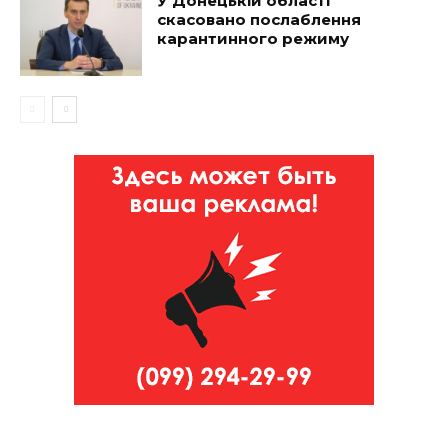
У Донецькій області
скасовано послаблення
карантинного режиму