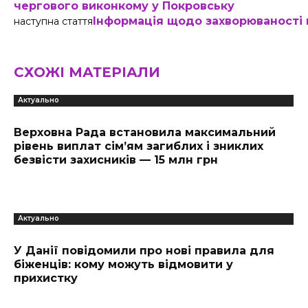
чергового виконкому у Покровську
Інформація щодо захворюваності к
наступна стаття
СХОЖІ МАТЕРІАЛИ
Актуально
Верховна Рада встановила максимальний
рівень виплат сім’ям загиблих і зниклих
безвісти захисників — 15 млн грн
Актуально
У Данії повідомили про нові правила для
біженців: кому можуть відмовити у
прихистку