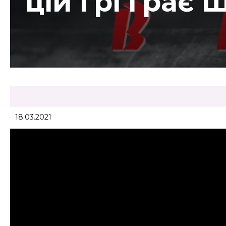
цій грі грає
18.03.2021