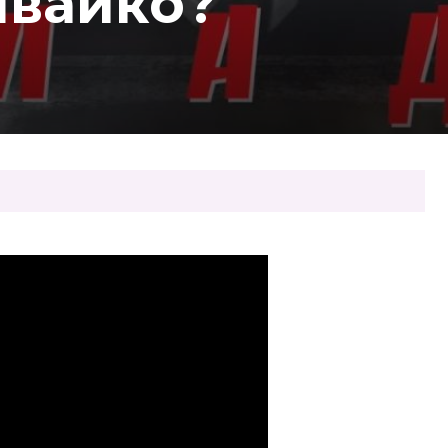
 Швайко?