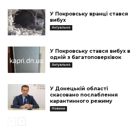
У Покровську вранці стався
вибух
Актуально
У Покровську стався вибух в
одній з багатоповерхівок
Актуально
У Донецькій області
скасовано послаблення
карантинного режиму
Новини