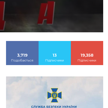
3,719
13
19,358
Подобається
Підписчики
Підписчики