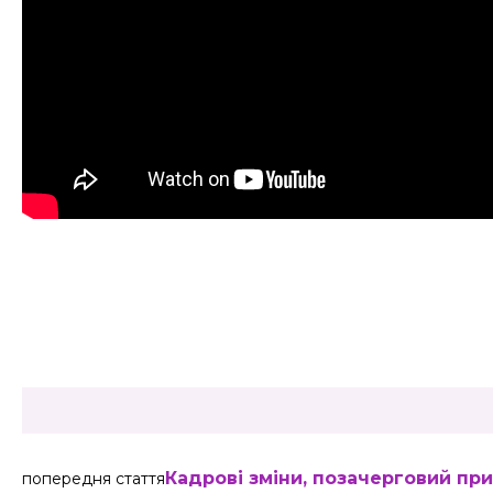
Share
Кадрові зміни, позачерговий при
попередня стаття