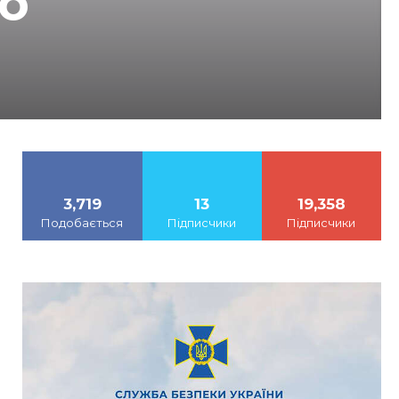
о
3,719
13
19,358
Подобається
Підписчики
Підписчики