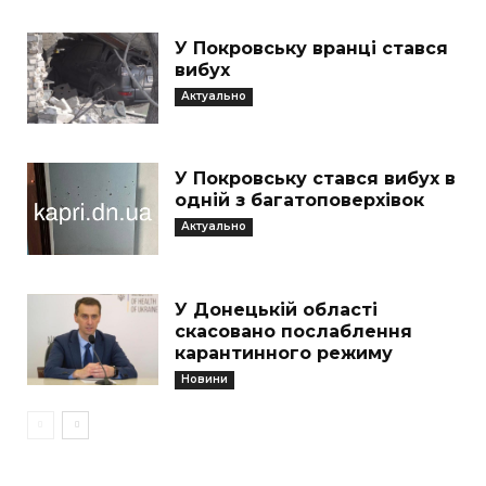
У Покровську вранці стався
вибух
Актуально
У Покровську стався вибух в
одній з багатоповерхівок
Актуально
У Донецькій області
скасовано послаблення
карантинного режиму
Новини