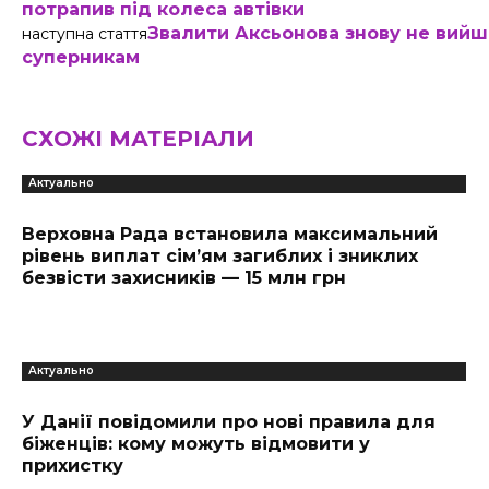
потрапив під колеса автівки
Звалити Аксьонова знову не вийшл
наступна стаття
суперникам
СХОЖІ МАТЕРІАЛИ
Актуально
Верховна Рада встановила максимальний
рівень виплат сім’ям загиблих і зниклих
безвісти захисників — 15 млн грн
Актуально
У Данії повідомили про нові правила для
біженців: кому можуть відмовити у
прихистку