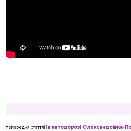
Share
На автодорозі Олександрівка-П
попередня стаття