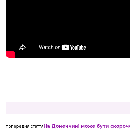
Share
На Донеччині може бути скороч
попередня стаття