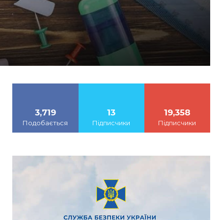
3,719
13
19,358
Подобається
Підписчики
Підписчики