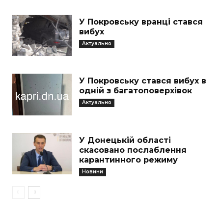
У Покровську вранці стався
вибух
Актуально
У Покровську стався вибух в
одній з багатоповерхівок
Актуально
У Донецькій області
скасовано послаблення
карантинного режиму
Новини