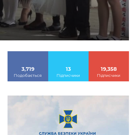
3,719
13
19,358
Подобається
Підписчики
Підписчики