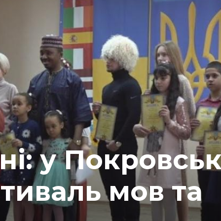
ині: у Покровсь
тиваль мов та