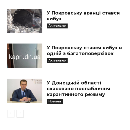
У Покровську вранці стався
вибух
Актуально
У Покровську стався вибух в
одній з багатоповерхівок
Актуально
У Донецькій області
скасовано послаблення
карантинного режиму
Новини