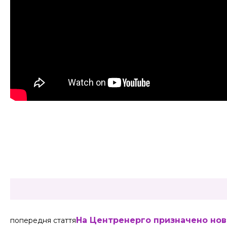
Share
На Центренерго призначено ново
попередня стаття