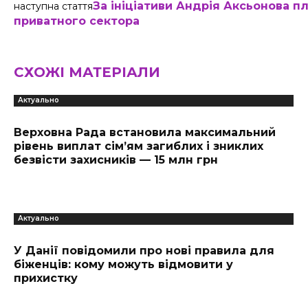
За ініціативи Андрія Аксьонова п
наступна стаття
приватного сектора
СХОЖІ МАТЕРІАЛИ
Актуально
Верховна Рада встановила максимальний
рівень виплат сім’ям загиблих і зниклих
безвісти захисників — 15 млн грн
Актуально
У Данії повідомили про нові правила для
біженців: кому можуть відмовити у
прихистку