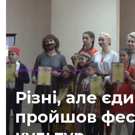
АКТУАЛЬНО
КУЛЬТУРА І ОСОБИСТІСТЬ
Різні, але єд
пройшов фес