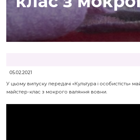
клас з мокро
05.02.2021
У цьому випуску передачі «Культура і особистість» 
майстер-клас з мокрого валяння вовни.