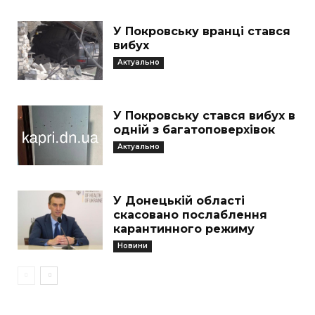
У Покровську вранці стався
вибух
Актуально
У Покровську стався вибух в
одній з багатоповерхівок
Актуально
У Донецькій області
скасовано послаблення
карантинного режиму
Новини