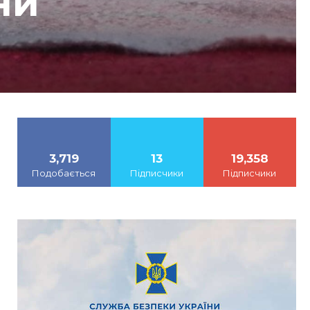
ни
3,719
13
19,358
Подобається
Підписчики
Підписчики