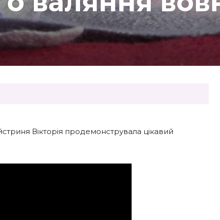
го валяння вов
майстриня Вікторія продемонструвала цікавий