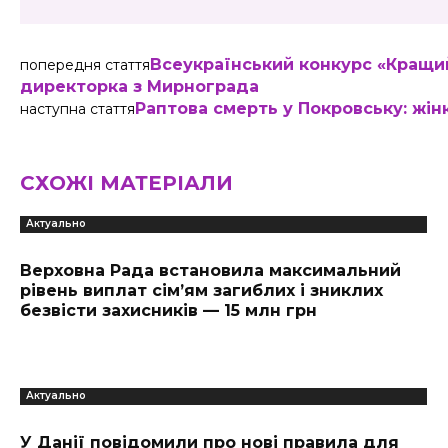
Всеукраїнський конкурс «Кращи
попередня стаття
директорка з Мирнограда
Раптова смерть у Покровську: жін
наступна стаття
СХОЖІ МАТЕРІАЛИ
Актуально
Верховна Рада встановила максимальний
рівень виплат сім’ям загиблих і зниклих
безвісти захисників — 15 млн грн
Актуально
У Данії повідомили про нові правила для