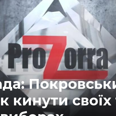
ада: Покровськ
к кинути своїх 