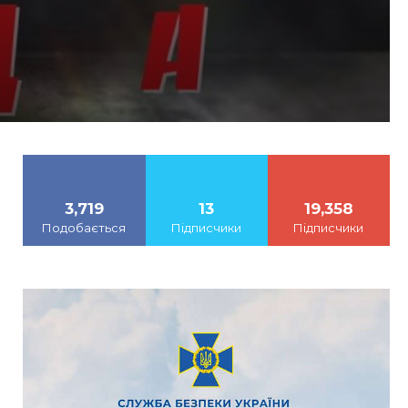
3,719
13
19,358
Подобається
Підписчики
Підписчики