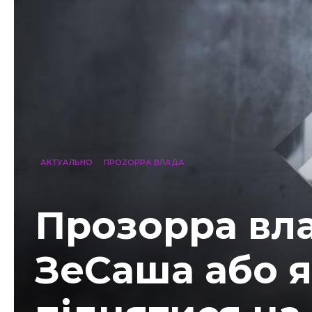
АКТУАЛЬНО
ПРОZОРРА ВЛАДА
Прозорра вл
ЗеСаша або я