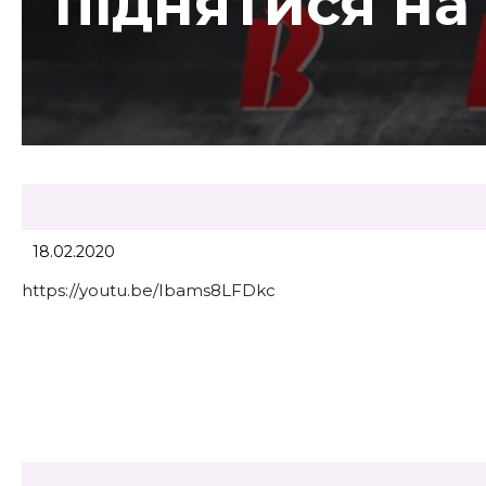
піднятися на
18.02.2020
https://youtu.be/Ibams8LFDkc
Share