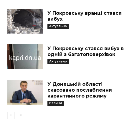
У Покровську вранці стався
вибух
Актуально
У Покровську стався вибух в
одній з багатоповерхівок
Актуально
У Донецькій області
скасовано послаблення
карантинного режиму
Новини