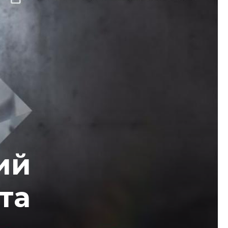
ий
та