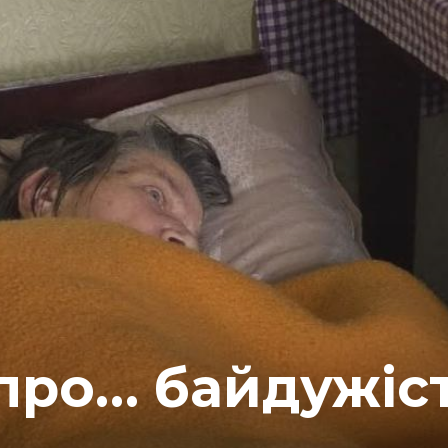
про… байдужіст