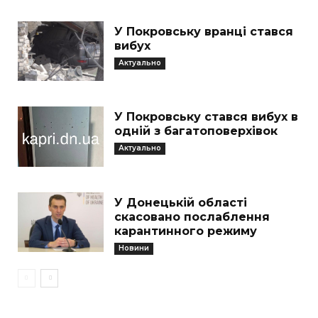
У Покровську вранці стався
вибух
Актуально
У Покровську стався вибух в
одній з багатоповерхівок
Актуально
У Донецькій області
скасовано послаблення
карантинного режиму
Новини