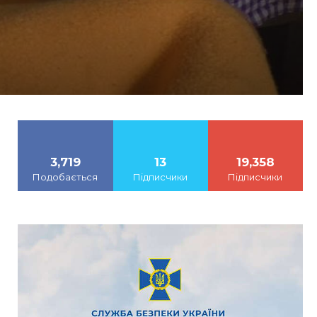
3,719
13
19,358
Подобається
Підписчики
Підписчики