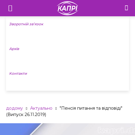
Телебачення
«Капрі»
Зворотній зв’язок
—
Архів
Новини
Донеччини
Контакти
додому
Актуально
"Пенсія питання та відповіді"
(Випуск 26.11.2019)