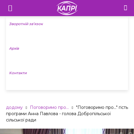
Телебачення
«Капрі»
Зворотній зв’язок
—
Архів
Новини
Донеччини
Контакти
додому
Поговоримо про...
"Поговоримо про..." гість
програми Анна Павлова - голова Добропільської
сільської ради