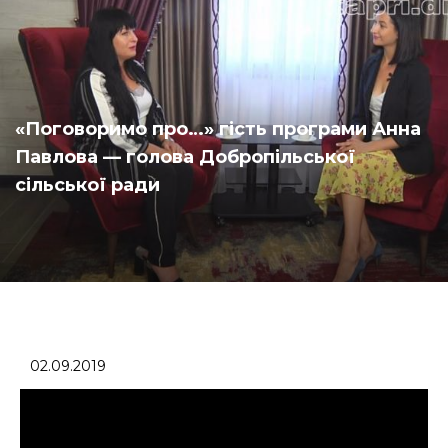
«Поговоримо про…» гість програми Анна
Павлова — голова Добропільської
сільської ради
02.09.2019