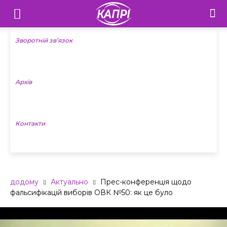
Телебачення
«Капрі»
Зворотній зв’язок
—
Архів
Новини
Донеччини
Контакти
додому
Актуально
Прес-конференція щодо
фальсифікацій виборів ОВК №50: як це було