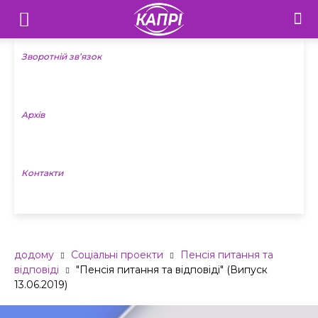
Телебачення
«Капрі»
Зворотній зв’язок
—
Архів
Новини
Донеччини
Контакти
додому
Соціальні проекти
Пенсія питання та
відповіді
"Пенсія питання та відповіді" (Випуск
13.06.2019)