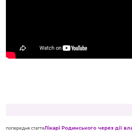
Share
Лікарі Родинського через дії в
попередня стаття