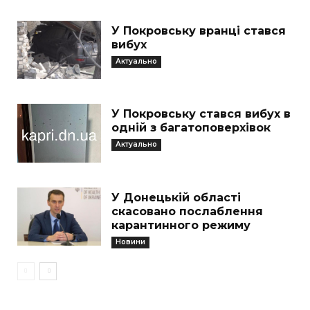
У Покровську вранці стався
вибух
Актуально
У Покровську стався вибух в
одній з багатоповерхівок
Актуально
У Донецькій області
скасовано послаблення
карантинного режиму
Новини