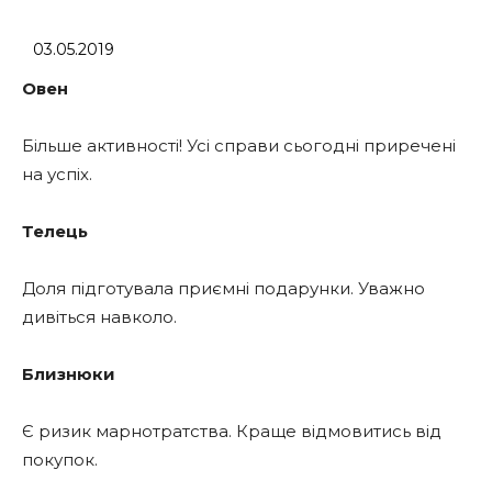
03.05.2019
Овен
Більше активності! Усі справи сьогодні приречені
на успіх.
Телець
Доля підготувала приємні подарунки. Уважно
дивіться навколо.
Близнюки
Є ризик марнотратства. Краще відмовитись від
покупок.