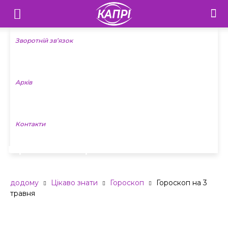
Телебачення
«Капрі»
Зворотній зв’язок
—
Архів
Новини
Донеччини
Контакти
Гороскоп на 3 травня
додому
Цікаво знати
Гороскоп
Гороскоп на 3
травня