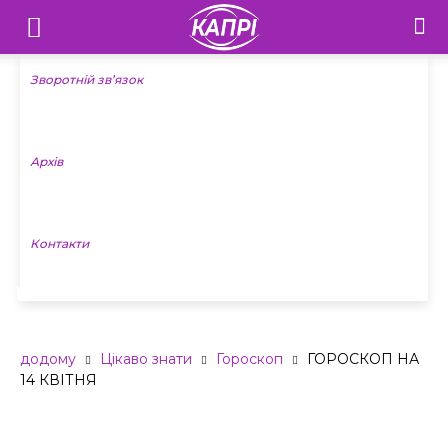
Телебачення
«Капрі»
Зворотній зв’язок
—
Архів
Новини
Донеччини
Контакти
ГОРОСКОП НА 14 КВІТНЯ
додому
Цікаво знати
Гороскоп
ГОРОСКОП НА
14 КВІТНЯ