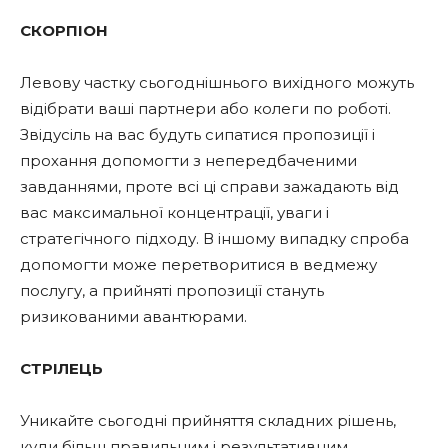
СКОРПІОН
Левову частку сьогоднішнього вихідного можуть
відібрати ваші партнери або колеги по роботі.
Звідусіль на вас будуть сипатися пропозиції і
прохання допомогти з непередбаченими
завданнями, проте всі ці справи зажадають від
вас максимальної концентрації, уваги і
стратегічного підходу. В іншому випадку спроба
допомогти може перетворитися в ведмежу
послугу, а прийняті пропозиції стануть
ризикованими авантюрами.
СТРІЛЕЦЬ
Уникайте сьогодні прийняття складних рішень,
куди більш правильним і результативним