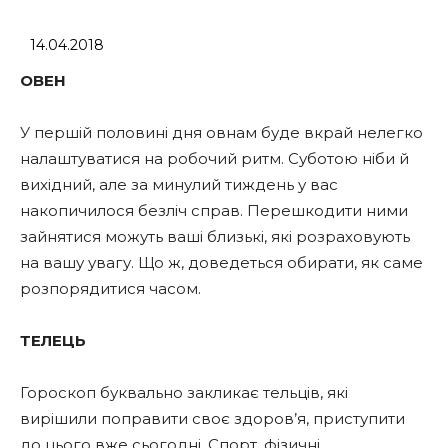
14.04.2018
ОВЕН
У першій половині дня овнам буде вкрай нелегко
налаштуватися на робочий ритм. Суботою ніби й
вихідний, але за минулий тиждень у вас
накопичилося безліч справ. Перешкодити ними
зайнятися можуть ваші близькі, які розраховують
на вашу увагу. Що ж, доведеться обирати, як саме
розпорядитися часом.
ТЕЛЕЦЬ
Гороскоп буквально закликає тельців, які
вирішили поправити своє здоров’я, приступити
до цього вже сьогодні. Спорт, фізичні