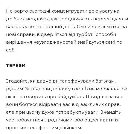
Не варто сьогодні концентрувати всю увагу на
дрібних невдачах, які продовжують переслідувати
вас ось уже не перший день. Сміливо візьміться за
нові справи, відверніться від турбот і способи
вирішення неузгодженостей знайдуться самі по
собі.
ТЕРЕЗИ
Згадайте, як давно ви телефонували батькам,
рідним. Заглядали до них у гості. Їхнє мовчання аж
ніяк не говорить про байдужість. Швидше за все
вони бояться відірвати вас від важливих справ,
але при цьому дуже потребують уваги. Знайдіть
час побачитися з родичами, або ощасливити їх
простим телефонним дзвінком.