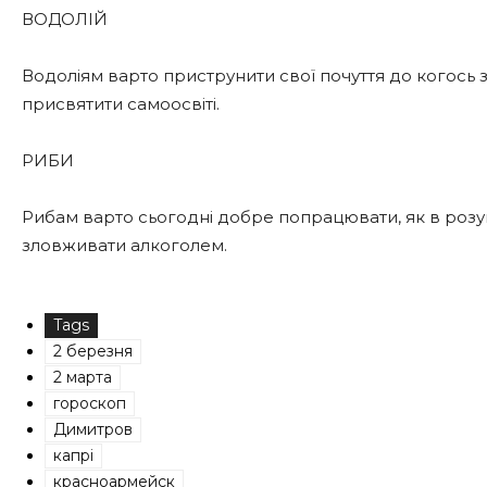
ВОДОЛІЙ
Водоліям варто приструнити свої почуття до когось 
присвятити самоосвіті.
РИБИ
Рибам варто сьогодні добре попрацювати, як в розумо
зловживати алкоголем.
Tags
2 березня
2 марта
гороскоп
Димитров
капрі
красноармейск