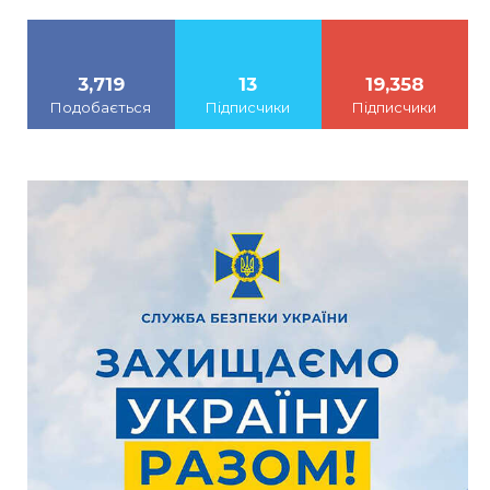
3,719
13
19,358
Подобається
Підписчики
Підписчики