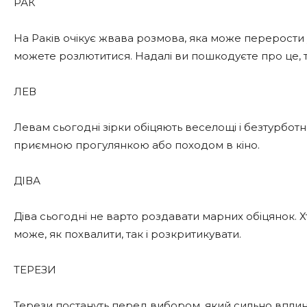
РАК
На Раків очікує жвава розмова, яка може перерости у
можете розлютитися. Надалі ви пошкодуєте про це, 
ЛЕВ
Левам сьогодні зірки обіцяють веселощі і безтурботн
приємною прогулянкою або походом в кіно.
ДІВА
Діва сьогодні не варто роздавати марних обіцянок. 
може, як похвалити, так і розкритикувати.
ТЕРЕЗИ
Терези постануть перед вибором, який сильно вплин