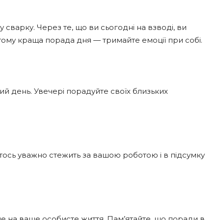
 сварку. Через те, що ви сьогодні на взводі, ви
тому краща порада дня — тримайте емоції при собі.
ий день. Увечері порадуйте своїх близьких
Хтось уважно стежить за вашою роботою і в підсумку
е на ваше особисте життя. Пам’ятайте, що поради в