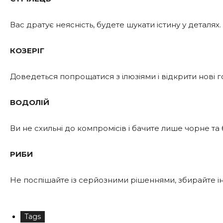
Вас дратує неясність, будете шукати істину у деталях.
КОЗЕРІГ
Доведеться попрощатися з ілюзіями і відкрити нові г
ВОДОЛІЙ
Ви не схильні до компромісів і бачите лише чорне та б
РИБИ
Не поспішайте із серйозними рішеннями, збирайте і
Tags