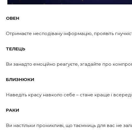
ОВЕН
Отримаєте несподівану інформацію, проявіть гнучкіст
ТЕЛЕЦЬ
Ви занадто емоційно реагуєте, згадайте про компром
БЛИЗНЮКИ
Наведіть красу навколо себе – стане краще і всереди
РАКИ
Ви настільки проникливі, що таємниць для вас не зал