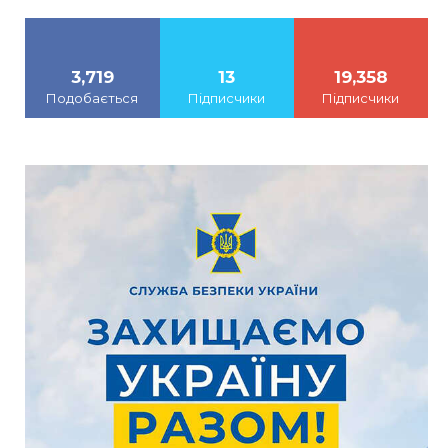
3,719
13
19,358
Подобається
Підписчики
Підписчики