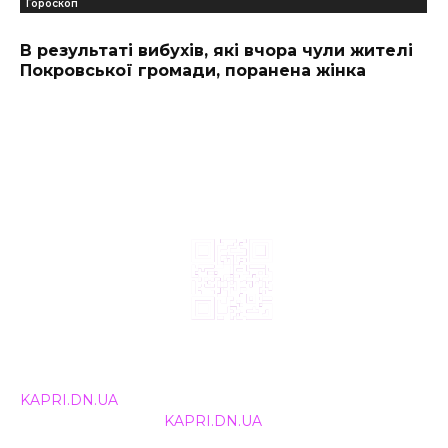
Гороскоп
В результаті вибухів, які вчора чули жителі
Покровської громади, поранена жінка
© 2024, ТОВ Телебачення «Капрі», усі права захищені.
Всі права на матеріали, що публікуються, належать
KAPRI.DN.UA
. Використання будь-якої інформації,
розміщеної на сайті
KAPRI.DN.UA
, іншими ЗМІ та
інтернет-ресурсами можливе лише за письмовою