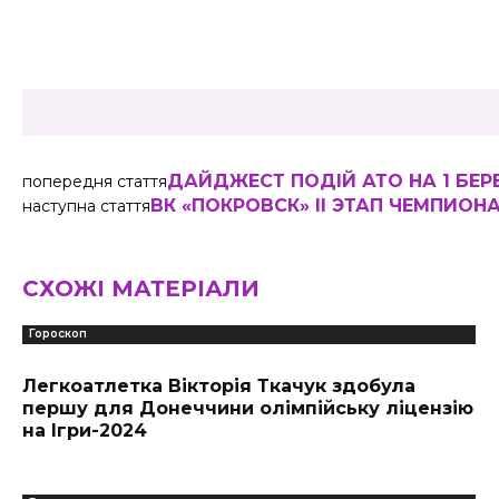
Share
ДАЙДЖЕСТ ПОДІЙ АТО НА 1 БЕР
попередня стаття
ВК «ПОКРОВСК» ІІ ЭТАП ЧЕМПИО
наступна стаття
СХОЖІ МАТЕРІАЛИ
Гороскоп
Легкоатлетка Вікторія Ткачук здобула
першу для Донеччини олімпійську ліцензію
на Ігри-2024