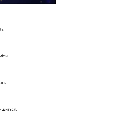
ь.
іси.
ні.
ишиться.