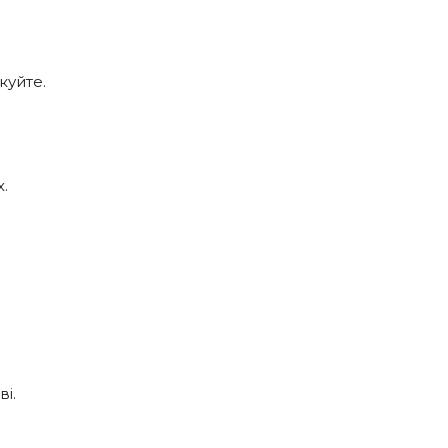
куйте.
.
ві.