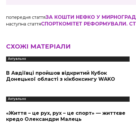
ЗА КОШТИ НЕФКО У МИРНОГРАД
попередня стаття
СПОРТКОМІТЕТ РЕФОРМУВАЛИ. СТ
наступна стаття
СХОЖІ МАТЕРІАЛИ
Актуально
В Авдіївці пройшов відкритий Кубок
Донецької області з кікбоксингу WAKO
Актуально
«Життя – це рух, рух – це спорт» — життєве
кредо Олександри Малець