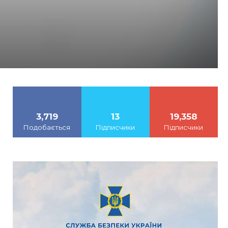
3,719
13
19,358
Подобається
Підписчики
Підписчики