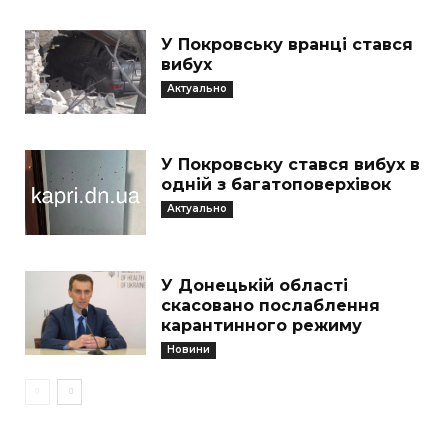
У Покровську вранці стався
вибух
Актуально
У Покровську стався вибух в
одній з багатоповерхівок
Актуально
У Донецькій області
скасовано послаблення
карантинного режиму
Новини