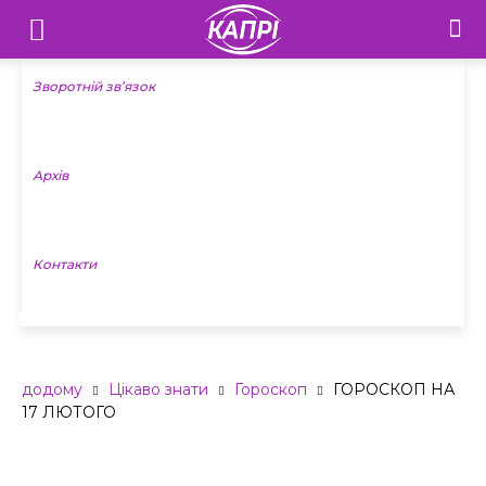
Телебачення
«Капрі»
Зворотній зв’язок
—
Архів
Новини
Донеччини
Контакти
ГОРОСКОП НА 17 ЛЮТОГО
додому
Цікаво знати
Гороскоп
ГОРОСКОП НА
17 ЛЮТОГО