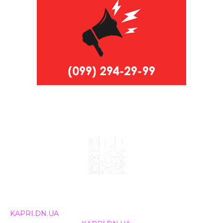
© 2024, ТОВ Телебачення «Капрі», усі права захищені.
Всі права на матеріали, що публікуються, належать
KAPRI.DN.UA
. Використання будь-якої інформації,