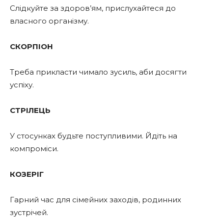
Слідкуйте за здоров’ям, прислухайтеся до
власного організму.
СКОРПІОН
Треба прикласти чимало зусиль, аби досягти
успіху.
СТРІЛЕЦЬ
У стосунках будьте поступливими. Йдіть на
компроміси.
КОЗЕРІГ
Гарний час для сімейних заходів, родинних
зустрічей.