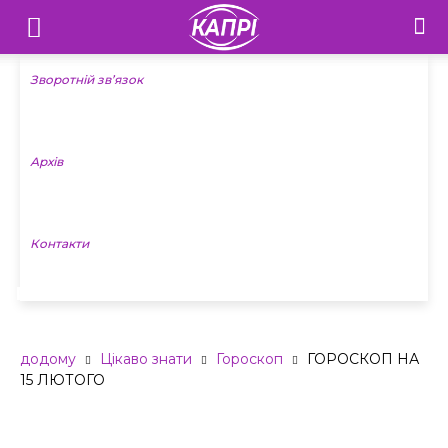
Телебачення
«Капрі»
Зворотній зв’язок
—
Архів
Новини
Донеччини
Контакти
ГОРОСКОП НА 15 ЛЮТОГО
додому
Цікаво знати
Гороскоп
ГОРОСКОП НА
15 ЛЮТОГО