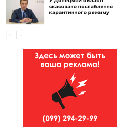
У Донецькій області
скасовано послаблення
карантинного режиму