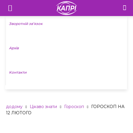
Телебачення
«Капрі»
Зворотній зв’язок
—
Архів
Новини
Донеччини
Контакти
ГОРОСКОП НА 12 ЛЮТОГО
додому
Цікаво знати
Гороскоп
ГОРОСКОП НА
12 ЛЮТОГО