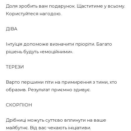
Доля зробить вам подарунок. Щаститиме у всьому.
Користуйтеся нагодою.
ДІВА
Інтуїція допоможе визначити пріоріти. Багато
рішень будуть «емоційними».
ТЕРЕЗИ
Варто першими піти на примирення з тими, хто
образив. Результат приємно здивує.
СКОРПІОН
Дрібниці можуть суттєво вплинути на ваше
майбутнє. Від вас чекають ініціативи.