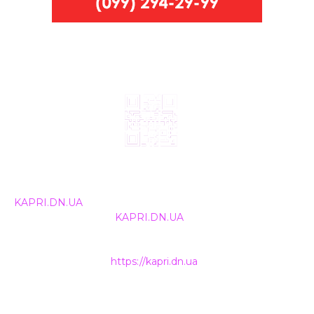
© 2024, ТОВ Телебачення «Капрі», усі права захищені.
Всі права на матеріали, що публікуються, належать
KAPRI.DN.UA
. Використання будь-якої інформації,
розміщеної на сайті
KAPRI.DN.UA
, іншими ЗМІ та
інтернет-ресурсами можливе лише за письмовою
згодою та обов'язкового розміщення прямого
гіперпосилання на
https://kapri.dn.ua
.