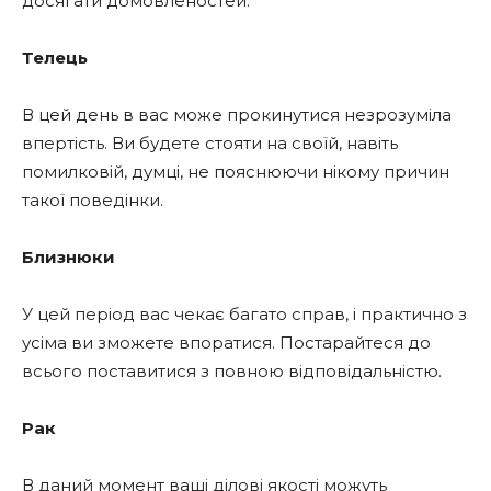
досягати домовленостей.
Телець
В цей день в вас може прокинутися незрозуміла
впертість. Ви будете стояти на своїй, навіть
помилковій, думці, не пояснюючи нікому причин
такої поведінки.
Близнюки
У цей період вас чекає багато справ, і практично з
усіма ви зможете впоратися. Постарайтеся до
всього поставитися з повною відповідальністю.
Рак
В даний момент ваші ділові якості можуть