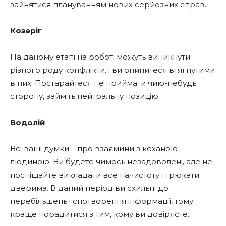
зайнятися плануванням нових серйозних справ.
Козеріг
На даному етапі на роботі можуть виникнути
різного роду конфлікти. і ви опинитеся втягнутими
в них. Постарайтеся не приймати чию-небудь
сторону, займіть нейтральну позицію.
Водолій
Всі ваші думки – про взаємини з коханою
людиною. Ви будете чимось незадоволені, але не
поспішайте викладати все начистоту і грюкати
дверима. В даний період ви схильні до
перебільшень і спотворення інформації, тому
краще порадитися з тим, кому ви довіряєте.