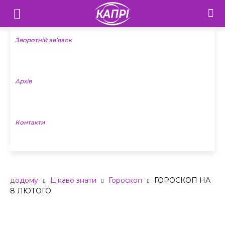
Телебачення
«Капрі»
Зворотній зв’язок
—
Архів
Новини
Донеччини
Контакти
ГОРОСКОП НА 8 ЛЮТОГО
додому
Цікаво знати
Гороскоп
ГОРОСКОП НА
8 ЛЮТОГО