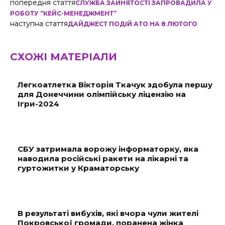
попередня стаття
СЛУЖБА ЗАЙНЯТОСТІ ЗАПРОВАДИЛА У
РОБОТУ “КЕЙС-МЕНЕДЖМЕНТ”
наступна стаття
ДАЙДЖЕСТ ПОДІЙ АТО НА 8 ЛЮТОГО
СХОЖІ МАТЕРІАЛИ
Легкоатлетка Вікторія Ткачук здобула першу
для Донеччини олімпійську ліцензію на
Ігри-2024
СБУ затримала ворожу інформаторку, яка
наводила російські ракети на лікарні та
гуртожитки у Краматорську
В результаті вибухів, які вчора чули жителі
Покровської громади, поранена жінка