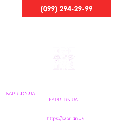
© 2024, ТОВ Телебачення «Капрі», усі права захищені.
Всі права на матеріали, що публікуються, належать
KAPRI.DN.UA
. Використання будь-якої інформації,
розміщеної на сайті
KAPRI.DN.UA
, іншими ЗМІ та
інтернет-ресурсами можливе лише за письмовою
згодою та обов'язкового розміщення прямого
гіперпосилання на
https://kapri.dn.ua
.