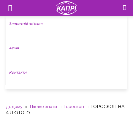
Телебачення
«Капрі»
Зворотній зв’язок
—
Архів
Новини
Донеччини
Контакти
ГОРОСКОП НА 4 ЛЮТОГО
додому
Цікаво знати
Гороскоп
ГОРОСКОП НА
4 ЛЮТОГО